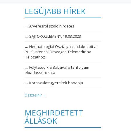
LEGÚJABB HÍREK
→ Arveresrol szolo hirdetes
→ SAJTOKOZLEMENY, 19.03.2023
→ Neonatologiai Osztalya csatlakozott a
PULS Intensiv Orszagos Telemedicina
Halozathoz
→ Folytatodik a Babavaro tanfolyam
eloadassorozata
→ Koraszulott gyerekek honapja
Összes hír →
MEGHIRDETETT
ÁLLÁSOK