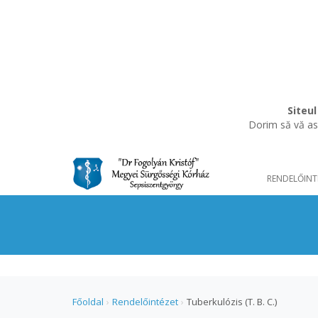
Siteul
Dorim să vă asi
RENDELŐINT
Főoldal
›
Rendelőintézet
›
Tuberkulózis (T. B. C.)