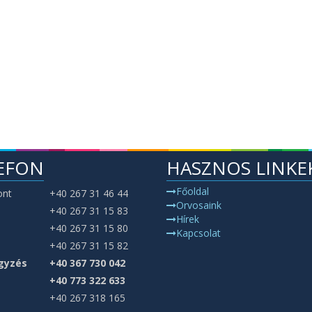
EFON
HASZNOS LINKE
Főoldal
ont
+40 267 31 46 44
Orvosaink
+40 267 31 15 83
Hírek
+40 267 31 15 80
Kapcsolat
+40 267 31 15 82
gyzés
+40 367 730 042
+40 773 322 633
+40 267 318 165