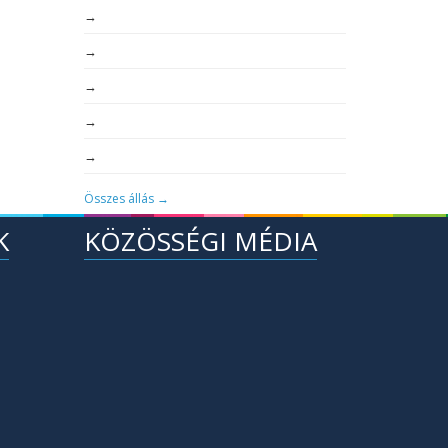
→
→
→
→
→
Összes állás →
K
KÖZÖSSÉGI MÉDIA