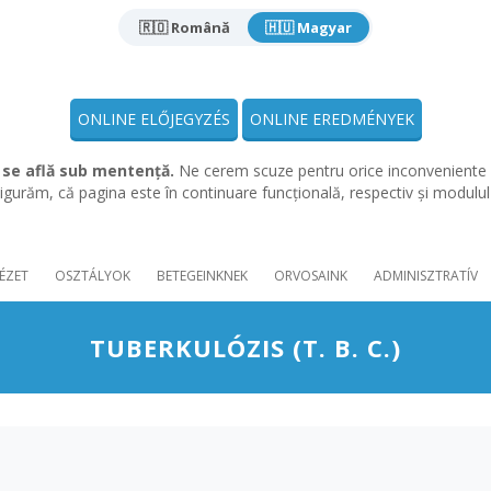
🇷🇴 Română
🇭🇺 Magyar
ONLINE ELŐJEGYZÉS
ONLINE EREDMÉNYEK
 se află sub mentență.
Ne cerem scuze pentru orice inconveniente 
gurăm, că pagina este în continuare funcțională, respectiv și modulu
ÉZET
OSZTÁLYOK
BETEGEINKNEK
ORVOSAINK
ADMINISZTRATÍV
TUBERKULÓZIS (T. B. C.)