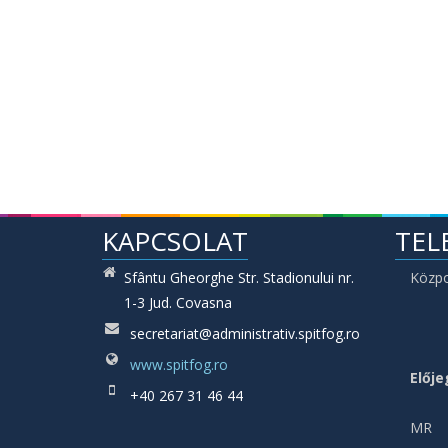
KAPCSOLAT
TEL
Sfântu Gheorghe Str. Stadionului nr.
Közp
1-3 Jud. Covasna
secretariat@administrativ.spitfog.ro
www.spitfog.ro
Elője
+40 267 31 46 44
MR