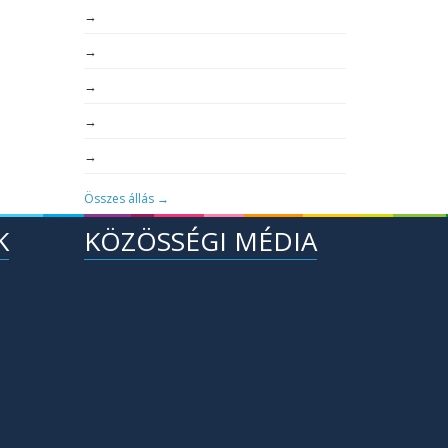
→
→
→
→
→
Összes állás →
K
KÖZÖSSÉGI MÉDIA