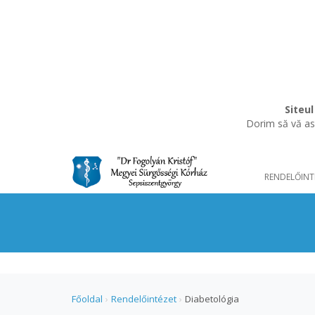
Siteul
Dorim să vă asi
RENDELŐINT
Főoldal
›
Rendelőintézet
›
Diabetológia