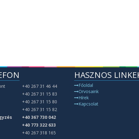
EFON
HASZNOS LINKE
Főoldal
ont
+40 267 31 46 44
Orvosaink
+40 267 31 15 83
Hírek
+40 267 31 15 80
Kapcsolat
+40 267 31 15 82
gyzés
+40 367 730 042
+40 773 322 633
+40 267 318 165