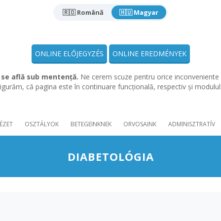
🇷🇴 Română
🇭🇺 Magyar
ONLINE ELŐJEGYZÉS
ONLINE EREDMÉNYEK
 se află sub mentență.
Ne cerem scuze pentru orice inconveniente 
gurăm, că pagina este în continuare funcțională, respectiv și modulu
ÉZET
OSZTÁLYOK
BETEGEINKNEK
ORVOSAINK
ADMINISZTRATÍV
DIABETOLÓGIA