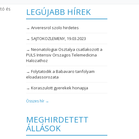
ató és
LEGÚJABB HÍREK
→ Arveresrol szolo hirdetes
→ SAJTOKOZLEMENY, 19.03.2023
→ Neonatologiai Osztalya csatlakozott a
PULS Intensiv Orszagos Telemedicina
Halozathoz
→ Folytatodik a Babavaro tanfolyam
eloadassorozata
→ Koraszulott gyerekek honapja
Összes hír →
MEGHIRDETETT
ÁLLÁSOK