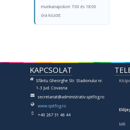
munkanapokon 7:00 és 18:00
óra között
KAPCSOLAT
TEL
Sfântu Gheorghe Str. Stadionului nr.
Közp
1-3 Jud. Covasna
secretariat@administrativ.spitfog.ro
www.spitfog.ro
Elője
+40 267 31 46 44
MR