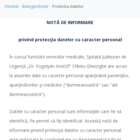
Főoldal
›
Betegeinknek
›
Protectia datelor
NOTĂ DE INFORMARE
privind protecţia datelor cu caracter personal
În cursul furnizării serviciilor medicale, Spitalul Județean de
Urgență „Dr. Fogolyán Kristóf” Sfântu Gheorghe are acces
la anumite date cu caracter personal aparţinând pacienţilor,
aparţinătorilor şi medicilor ("dumneavoastră" sau "ale
dumneavoastră").
Datele cu caracter personal sunt informaţiile care fie vă
identifică, fie permit să fiţi identificat. Această notă de
informare privind protecţia datelor cu caracter personal
este redactată în conformitate cu Regulamentul (UE) nr.