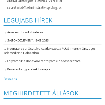
Sfântu Gheorghe la adresa de e-mail
secretariat@administrativ.spitfog.ro.
LEGÚJABB HÍREK
→ Arveresrol szolo hirdetes
→ SAJTOKOZLEMENY, 19.03.2023
→ Neonatologiai Osztalya csatlakozott a PULS Intensiv Orszagos
Telemedicina Halozathoz
→ Folytatodik a Babavaro tanfolyam eloadassorozata
→ Koraszulott gyerekek honapja
Összes hír →
MEGHIRDETETT ÁLLÁSOK