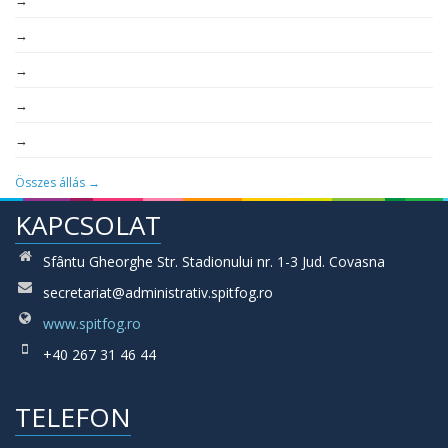
→
→
→
→
→
Összes állás →
KAPCSOLAT
Sfântu Gheorghe Str. Stadionului nr. 1-3 Jud. Covasna
secretariat@administrativ.spitfog.ro
www.spitfog.ro
+40 267 31 46 44
TELEFON