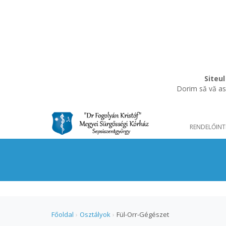
Siteul
Dorim să vă asi
RENDELŐINT
Főoldal
›
Osztályok
›
Fül-Orr-Gégészet