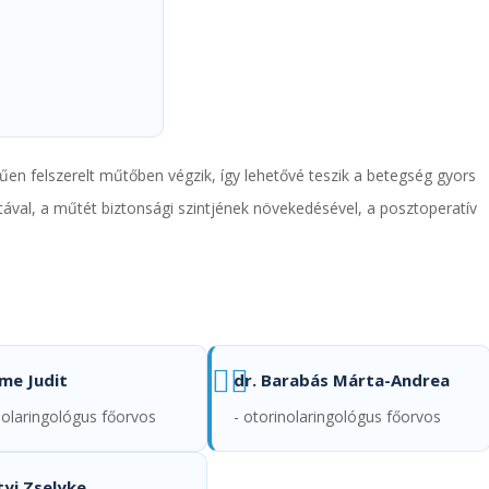
en felszerelt műtőben végzik, így lehetővé teszik a betegség gyors
tával, a műtét biztonsági szintjének növekedésével, a posztoperatív
eme Judit
dr. Barabás Márta-Andrea
nolaringológus főorvos
- otorinolaringológus főorvos
tyi Zselyke