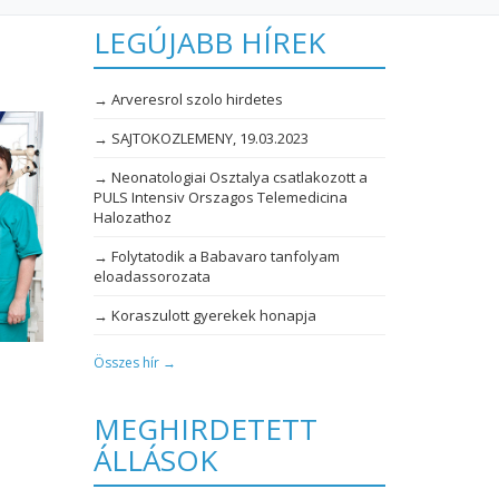
LEGÚJABB HÍREK
e
→ Arveresrol szolo hirdetes
→ SAJTOKOZLEMENY, 19.03.2023
→ Neonatologiai Osztalya csatlakozott a
PULS Intensiv Orszagos Telemedicina
Halozathoz
→ Folytatodik a Babavaro tanfolyam
eloadassorozata
→ Koraszulott gyerekek honapja
Összes hír →
MEGHIRDETETT
ÁLLÁSOK