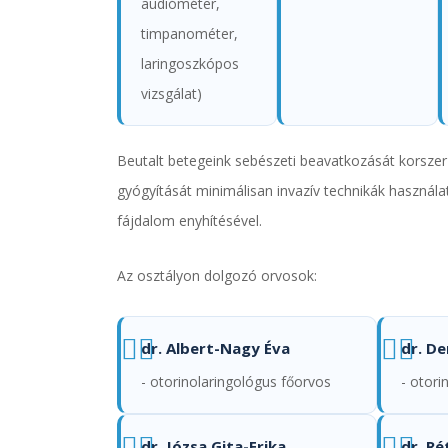
audióméter,
timpanométer,
laringoszkópos
vizsgálat)
Beutalt betegeink sebészeti beavatkozását korszerű
gyógyítását minimálisan invazív technikák használa
fájdalom enyhítésével.
Az osztályon dolgozó orvosok:
dr. Albert-Nagy Éva
dr. D
- otorinolaringológus főorvos
- otori
dr. Józsa Gita-Erika
dr. Ré