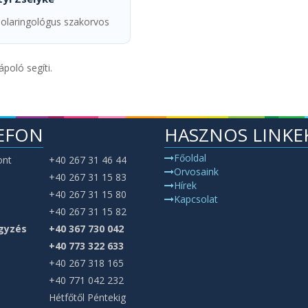
inolaringológus szakorvos
poló segíti.
EFON
HASZNOS LINKE
Főoldal
ont
+40 267 31 46 44
Orvosaink
+40 267 31 15 83
Hírek
+40 267 31 15 80
Kapcsolat
+40 267 31 15 82
gyzés
+40 367 730 042
+40 773 322 633
+40 267 318 165
+40 771 042 232
Hétfőtől Péntekig