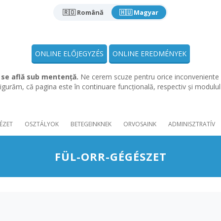
🇷🇴 Română
🇭🇺 Magyar
ONLINE ELŐJEGYZÉS
ONLINE EREDMÉNYEK
 se află sub mentență.
Ne cerem scuze pentru orice inconveniente 
gurăm, că pagina este în continuare funcțională, respectiv și modulu
ÉZET
OSZTÁLYOK
BETEGEINKNEK
ORVOSAINK
ADMINISZTRATÍV
FÜL-ORR-GÉGÉSZET