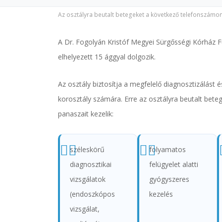
Az osztályra beutalt betegeket a következő telefonszámon 
A Dr. Fogolyán Kristóf Megyei Sürgősségi Kórház F
elhelyezett 15 ággyal dolgozik.
Az osztály biztosítja a megfelelő diagnosztizálást 
korosztály számára. Erre az osztályra beutalt beteg
panaszait kezelik:
széleskörű
folyamatos
diagnosztikai
felügyelet alatti
vizsgálatok
gyógyszeres
(endoszkópos
kezelés
vizsgálat,