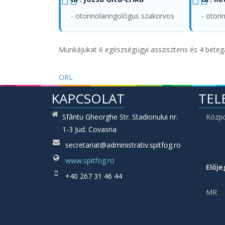
- otorinolaringológus szakorvos
- otor
Munkájukat 6 egészségügyi asszisztens és 4 betegá
ORL
KAPCSOLAT
TEL
Sfântu Gheorghe Str. Stadionului nr.
Közp
1-3 Jud. Covasna
secretariat@administrativ.spitfog.ro
www.spitfog.ro
Elője
+40 267 31 46 44
MR