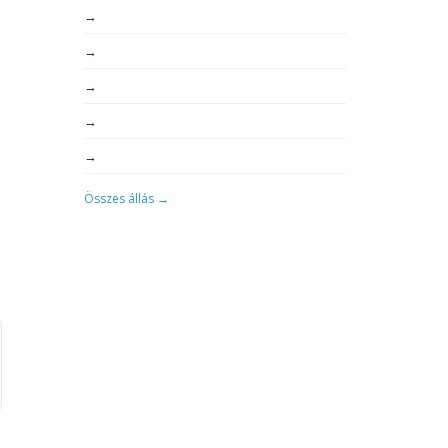
→
→
→
→
→
Összes állás →