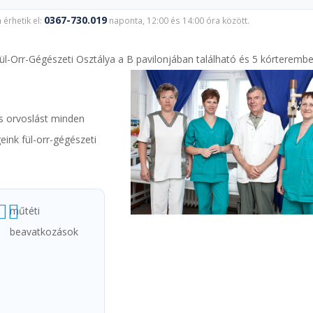
0367-730.019
érhetik el:
naponta, 12:00 és 14:00 óra között.
ül-Orr-Gégészeti Osztálya a B pavilonjában található és 5 kórteremb
és orvoslást minden
eink fül-orr-gégészeti
műtéti
beavatkozások