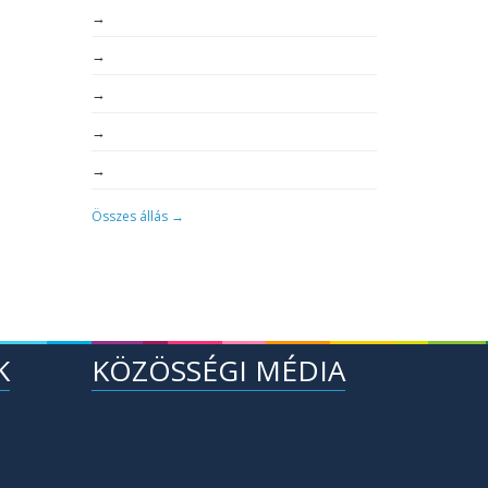
→
→
→
→
→
Összes állás →
K
KÖZÖSSÉGI MÉDIA