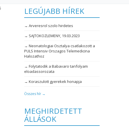
ő
LEGÚJABB HÍREK
→ Arveresrol szolo hirdetes
→ SAJTOKOZLEMENY, 19.03.2023
→ Neonatologiai Osztalya csatlakozott a
PULS Intensiv Orszagos Telemedicina
Halozathoz
→ Folytatodik a Babavaro tanfolyam
eloadassorozata
→ Koraszulott gyerekek honapja
Összes hír →
MEGHIRDETETT
ÁLLÁSOK