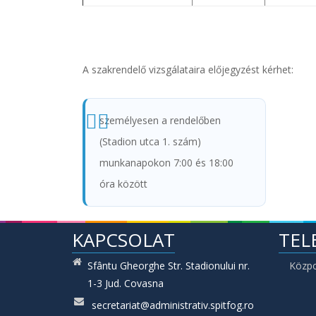
A szakrendelő vizsgálataira előjegyzést kérhet:
személyesen a rendelőben
(Stadion utca 1. szám)
munkanapokon 7:00 és 18:00
óra között
KAPCSOLAT
TEL
Sfântu Gheorghe Str. Stadionului nr.
Közp
1-3 Jud. Covasna
secretariat@administrativ.spitfog.ro