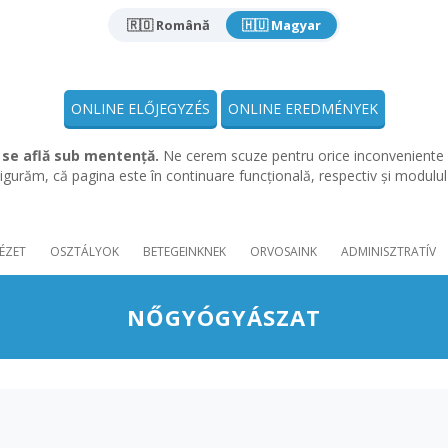
🇷🇴 Română
🇭🇺 Magyar
ONLINE ELŐJEGYZÉS
ONLINE EREDMÉNYEK
 se află sub mentență.
Ne cerem scuze pentru orice inconveniente 
gurăm, că pagina este în continuare funcțională, respectiv și modulu
ÉZET
OSZTÁLYOK
BETEGEINKNEK
ORVOSAINK
ADMINISZTRATÍV
NŐGYÓGYÁSZAT