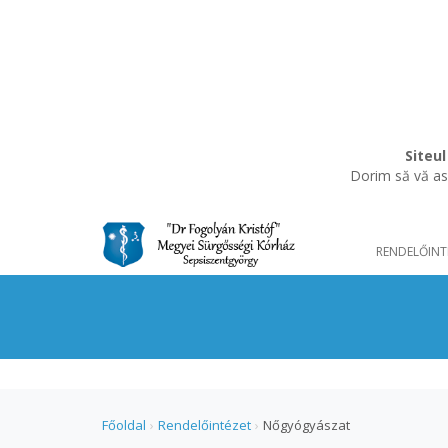
Siteul
Dorim să vă asi
RENDELŐINT
Főoldal
›
Rendelőintézet
›
Nőgyógyászat