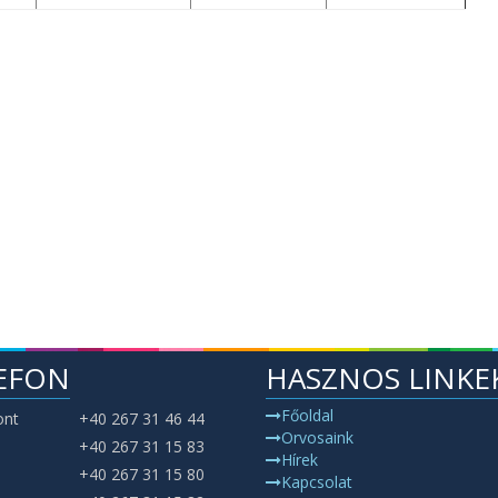
EFON
HASZNOS LINKE
Főoldal
ont
+40 267 31 46 44
Orvosaink
+40 267 31 15 83
Hírek
+40 267 31 15 80
Kapcsolat