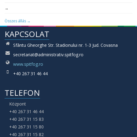
→
Összes állás →
KAPCSOLAT
Sfântu Gheorghe Str. Stadionului nr. 1-3 Jud. Covasna
secretariat@administrativ.spitfog.ro
www.spitfog.ro
+40 267 31 46 44
TELEFON
Központ
+40 267 31 46 44
+40 267 31 15 83
+40 267 31 15 80
+40 267 31 15 82