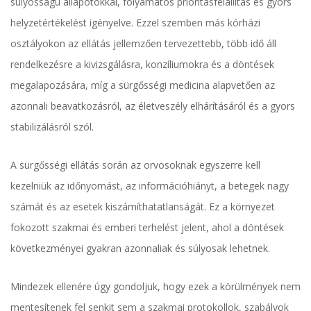
súlyosságú állapotokkal, folyamatos prioritásfelállítás és gyors
helyzetértékelést igényelve. Ezzel szemben más kórházi
osztályokon az ellátás jellemzően tervezettebb, több idő áll
rendelkezésre a kivizsgálásra, konzíliumokra és a döntések
megalapozására, míg a sürgősségi medicina alapvetően az
azonnali beavatkozásról, az életveszély elhárításáról és a gyors
stabilizálásról szól.
A sürgősségi ellátás során az orvosoknak egyszerre kell
kezelniük az időnyomást, az információhiányt, a betegek nagy
számát és az esetek kiszámíthatatlanságát. Ez a környezet
fokozott szakmai és emberi terhelést jelent, ahol a döntések
következményei gyakran azonnaliak és súlyosak lehetnek.
Mindezek ellenére úgy gondoljuk, hogy ezek a körülmények nem
mentesítenek fel senkit sem a szakmai protokollok, szabályok