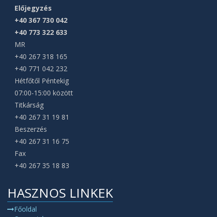
Előjegyzés
+40 367 730 042
+40 773 322 633
MR
+40 267 318 165
+40 771 042 232
Hétfőtől Péntekig
07:00-15:00 között
Titkárság
+40 267 31 19 81
Beszerzés
+40 267 31 16 75
Fax
+40 267 35 18 83
HASZNOS LINKEK
Főoldal