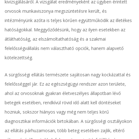
kivizsgálásáról. A vizsgálat eredményeként az ügyben érintett
orvosok munkaviszonya megszüntetésre került, és
intézményünk azóta is teljes körűen együttműködik az illetékes
hatóságokkal. Meggyőződésünk, hogy az ilyen esetekben az
átláthatóság, az elszámoltathatóság és a szakmai
felelősségvállalás nem választható opciók, hanem alapvető
kötelezettség.
A sürgősségi ellátás természete sajátosan nagy kockázattal és
felelősséggel jár. Ez az egészségügyi rendszer azon területe,
ahol az orvosoknak gyakran életveszélyes állapotban lévő
betegek esetében, rendkívül rövid idő alatt kell döntéseket
hozniuk, sokszor hiányos vagy még nem teljes körű
diagnosztikai információk birtokában. A sürgősségi osztályokon
az ellátás párhuzamosan, több beteg esetében zajlik, eltérő