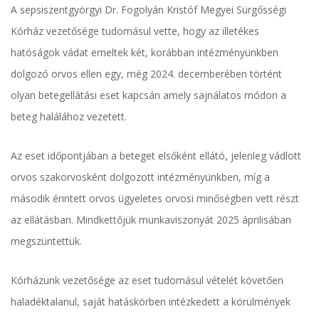
A sepsiszentgyörgyi Dr. Fogolyán Kristóf Megyei Sürgősségi
Kórház vezetősége tudomásul vette, hogy az illetékes
hatóságok vádat emeltek két, korábban intézményünkben
dolgozó orvos ellen egy, még 2024. decemberében történt
olyan betegellátási eset kapcsán amely sajnálatos módon a
beteg halálához vezetett.
Az eset időpontjában a beteget elsőként ellátó, jelenleg vádlott
orvos szakorvosként dolgozott intézményünkben, míg a
második érintett orvos ügyeletes orvosi minőségben vett részt
az ellátásban. Mindkettőjük munkaviszonyát 2025 áprilisában
megszüntettük.
Kórházunk vezetősége az eset tudomásul vételét követően
haladéktalanul, saját hatáskörben intézkedett a körülmények