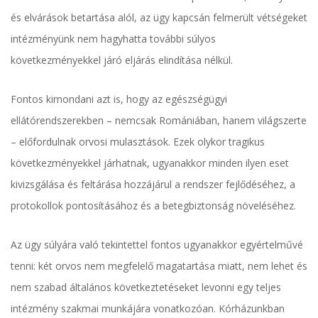
és elvárások betartása alól, az ügy kapcsán felmerült vétségeket
intézményünk nem hagyhatta további súlyos
következményekkel járó eljárás elindítása nélkül.
Fontos kimondani azt is, hogy az egészségügyi
ellátórendszerekben – nemcsak Romániában, hanem világszerte
– előfordulnak orvosi mulasztások. Ezek olykor tragikus
következményekkel járhatnak, ugyanakkor minden ilyen eset
kivizsgálása és feltárása hozzájárul a rendszer fejlődéséhez, a
protokollok pontosításához és a betegbiztonság növeléséhez.
Az ügy súlyára való tekintettel fontos ugyanakkor egyértelművé
tenni: két orvos nem megfelelő magatartása miatt, nem lehet és
nem szabad általános következtetéseket levonni egy teljes
intézmény szakmai munkájára vonatkozóan. Kórházunkban