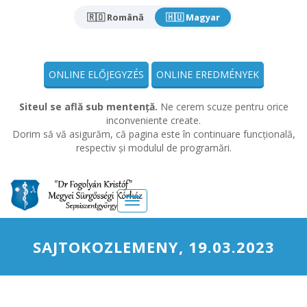
🇷🇴 Română
🇭🇺 Magyar
ONLINE ELŐJEGYZÉS
ONLINE EREDMÉNYEK
Siteul se află sub mentență.
Ne cerem scuze pentru orice
inconveniente create.
Dorim să vă asigurăm, că pagina este în continuare funcțională,
respectiv și modulul de programări.
Meniu
SAJTOKOZLEMENY, 19.03.2023