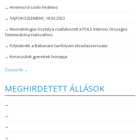
→ Arveresrol szolo hirdetes
→ SAJTOKOZLEMENY, 19.03.2023
→ Neonatologiai Osztalya csatlakozott a PULS Intensiv Orszagos
Telemedicina Halozathoz
→ Folytatodik a Babavaro tanfolyam eloadassorozata
→ Koraszulott gyerekek honapja
Összes hír →
MEGHIRDETETT ÁLLÁSOK
→
→
→
→