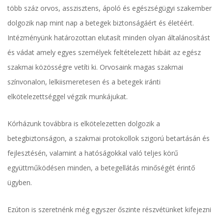
több száz orvos, asszisztens, ápoló és egészségügyi szakember
dolgozik nap mint nap a betegek biztonságáért és életéért.
Intézményünk határozottan elutasít minden olyan általánosítást
és vádat amely egyes személyek feltételezett hibáit az egész
szakmai közösségre vetíti ki. Orvosaink magas szakmai
színvonalon, lelkiismeretesen és a betegek iránti
elkötelezettséggel végzik munkájukat.
Kórházunk továbbra is elkötelezetten dolgozik a
betegbiztonságon, a szakmai protokollok szigorú betartásán és
fejlesztésén, valamint a hatóságokkal való teljes körű
együttműködésen minden, a betegellátás minőségét érintő
ügyben.
Ezúton is szeretnénk még egyszer őszinte részvétünket kifejezni