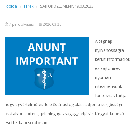
Főoldal
Hírek
SAJTOKOZLEMENY, 19.03.2023
⏱ 7 perc olvasás
·
📅 2026.03.20
A tegnap
nyilvánosságra
került információk
és sajtóhírek
nyomán
intézményünk
fontosnak tartja,
hogy egyértelmű és felelős állásfoglalást adjon a sürgősségi
osztályon történt, jelenleg igazságügyi eljárás tárgyát képező
esettel kapcsolatosan.