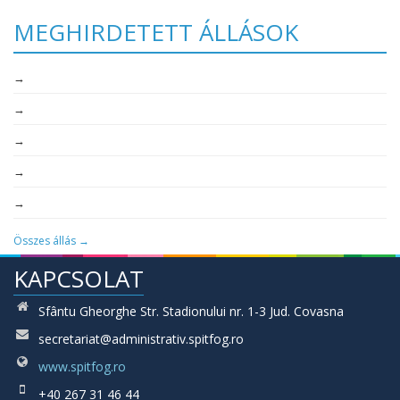
MEGHIRDETETT ÁLLÁSOK
→
→
→
→
→
Összes állás →
KAPCSOLAT
Sfântu Gheorghe Str. Stadionului nr. 1-3 Jud. Covasna
secretariat@administrativ.spitfog.ro
www.spitfog.ro
+40 267 31 46 44