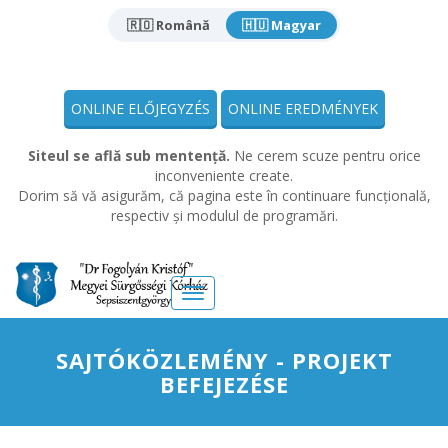
🇷🇴 Română
🇭🇺 Magyar
ONLINE ELŐJEGYZÉS
ONLINE EREDMÉNYEK
Siteul se află sub mentență.
Ne cerem scuze pentru orice
inconveniente create.
Dorim să vă asigurăm, că pagina este în continuare funcțională,
respectiv și modulul de programări.
Meniu
SAJTÓKÖZLEMÉNY - PROJEKT
BEFEJEZÉSE