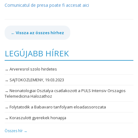
Comunicatul de presa poate fi accesat aici
← Vissza az összes hírhez
LEGÚJABB HÍREK
→ Arveresrol szolo hirdetes
→ SAJTOKOZLEMENY, 19.03.2023
→ Neonatologiai Osztalya csatlakozott a PULS Intensiv Orszagos
Telemedicina Halozathoz
→ Folytatodik a Babavaro tanfolyam eloadassorozata
→ Koraszulott gyerekek honapja
Összes hír →