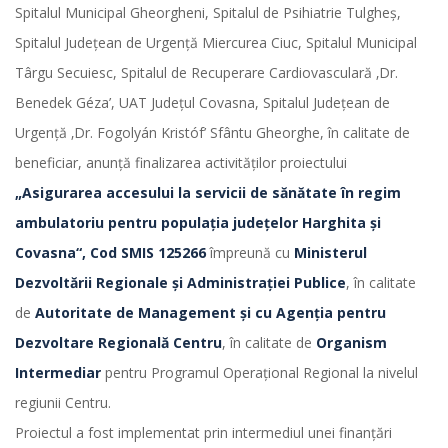
Spitalul Municipal Gheorgheni, Spitalul de Psihiatrie Tulgheș,
Spitalul Județean de Urgență Miercurea Ciuc, Spitalul Municipal
Târgu Secuiesc, Spitalul de Recuperare Cardiovasculară ‚Dr.
Benedek Géza’, UAT Județul Covasna, Spitalul Județean de
Urgență ‚Dr. Fogolyán Kristóf’ Sfântu Gheorghe, în calitate de
beneficiar, anunță finalizarea activităților proiectului
„Asigurarea accesului la servicii de sănătate în regim
ambulatoriu pentru populația județelor Harghita și
Covasna“, Cod SMIS 125266
împreună cu
Ministerul
Dezvoltării Regionale și Administrației Publice
, în calitate
de
Autoritate de Management și cu Agenția pentru
Dezvoltare Regională Centru
, în calitate de
Organism
Intermediar
pentru Programul Operațional Regional la nivelul
regiunii Centru.
Proiectul a fost implementat prin intermediul unei finanțări