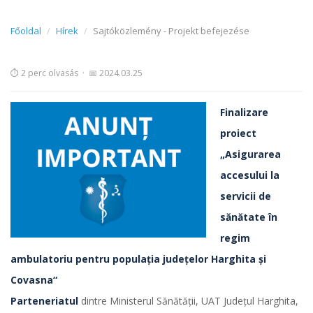
Főoldal
Hírek
Sajtóközlemény - Projekt befejezése
⏱ 2 perc olvasás
·
📅 2024.03.25
Finalizare
proiect
„Asigurarea
accesului la
servicii de
sănătate în
regim
ambulatoriu pentru populația județelor Harghita și
Covasna“
Parteneriatul
dintre Ministerul Sănătății, UAT Județul Harghita,