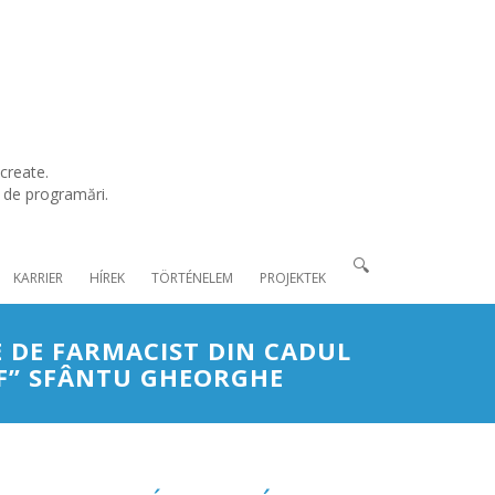
create.
l de programări.
🔍
KARRIER
HÍREK
TÖRTÉNELEM
PROJEKTEK
E DE FARMACIST DIN CADUL
ÓF” SFÂNTU GHEORGHE