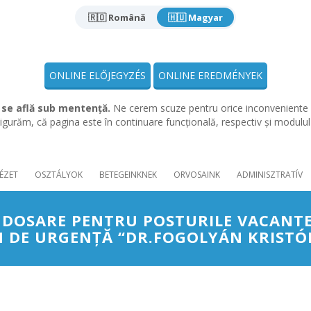
🇷🇴 Română
🇭🇺 Magyar
ONLINE ELŐJEGYZÉS
ONLINE EREDMÉNYEK
 se află sub mentență.
Ne cerem scuze pentru orice inconveniente 
gurăm, că pagina este în continuare funcțională, respectiv și modulu
ÉZET
OSZTÁLYOK
BETEGEINKNEK
ORVOSAINK
ADMINISZTRATÍV
E DOSARE PENTRU POSTURILE VACANT
N DE URGENȚĂ “DR.FOGOLYÁN KRIST