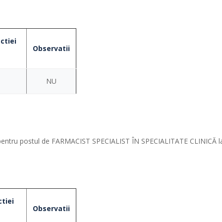
ctiei
Observatii
NU
riși pentru postul de FARMACIST SPECIALIST ÎN SPECIALITATE CLINICĂ l
tiei
Observatii