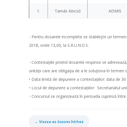
1.
Tamás Kincső
ADMIS
- Pentru dosarele incomplete se stabileşte un termen d
2018, orele 13,00, la S.R.U.N.O.S.
- Contestaţiile privind dosarele respinse se adresează
unităţii care are obligaţia de a le soluţiona în termen 
• Data limită de depunere a contestațiilor: data de 30
• Locul de depunere a contestațiilor: Secretariatul unită
- Concursul se organizează în perioada cuprinsă între 3
← Vissza az összes hírhez