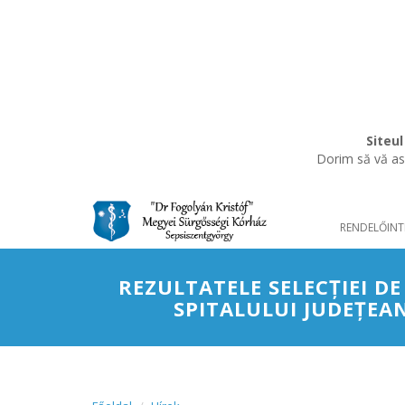
Siteul
Dorim să vă asi
RENDELŐINT
REZULTATELE SELECȚIEI D
SPITALULUI JUDEȚEA