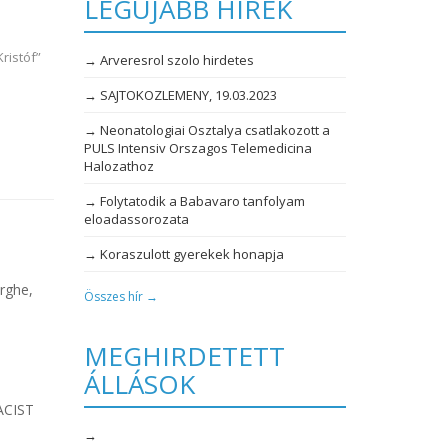
LEGÚJABB HÍREK
ristóf”
→ Arveresrol szolo hirdetes
→ SAJTOKOZLEMENY, 19.03.2023
→ Neonatologiai Osztalya csatlakozott a
PULS Intensiv Orszagos Telemedicina
Halozathoz
→ Folytatodik a Babavaro tanfolyam
eloadassorozata
→ Koraszulott gyerekek honapja
orghe,
Összes hír →
MEGHIRDETETT
ÁLLÁSOK
MACIST
→