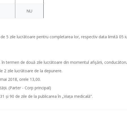
NU
e 5 zile lucrătoare pentru completarea lor, respectiv data limită 05 i
, în termen de două zile lucrătoare din momentul afişării, conducătoru
de 2 zile lucrătoare de la depunere.
 mai 2018, orele 13,00.
ții. (Parter - Corp principal)
1 și 90 de zile de la publicarea în „Viața medicală”.