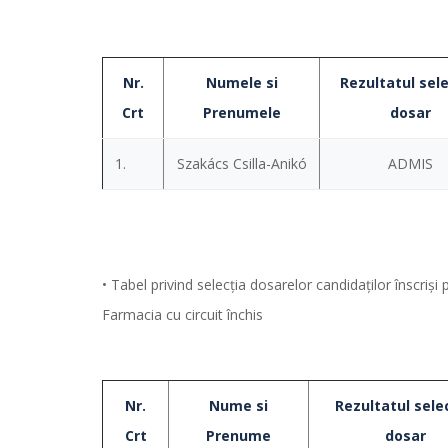
Nr.
Numele si
Rezultatul sele
Crt
Prenumele
dosar
1.
Szakács Csilla-Anikó
ADMIS
• Tabel privind selecția dosarelor candidaților însc
Farmacia cu circuit închis
Nr.
Nume si
Rezultatul selec
Crt
Prenume
dosar