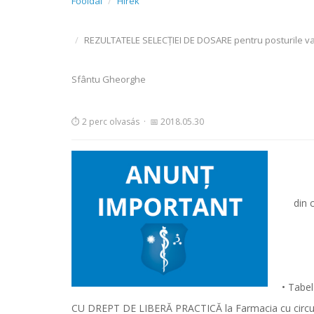
Főoldal
Hírek
REZULTATELE SELECȚIEI DE DOSARE pentru posturile vac
Sfântu Gheorghe
⏱ 2 perc olvasás
·
📅 2018.05.30
din 
• Tabel
CU DREPT DE LIBERĂ PRACTICĂ la Farmacia cu circui