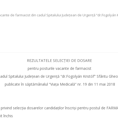
ante de farmacist din cadul Spitalului Județean de Urgență “dr.Fogolyán K
REZULTATELE SELECȚIEI DE DOSARE
pentru posturile vacante de farmacist
cadul Spitalului Județean de Urgență “dr.Fogolyán Kristóf” Sfântu Ghe
publicate în săptămânalul “Viața Medicală“ nr. 19 din 11 mai 2018
 privind selecția dosarelor candidaților înscriși pentru postul de FAR
t închis