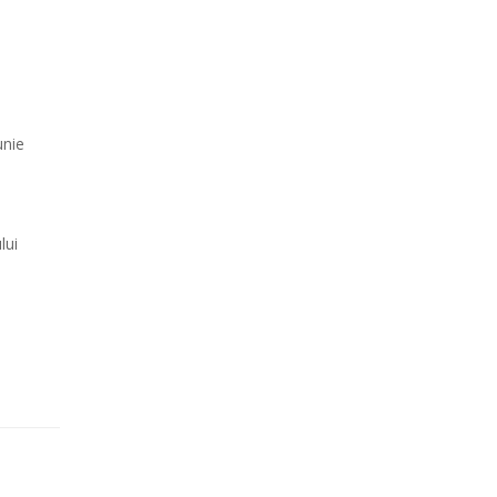
unie
lui