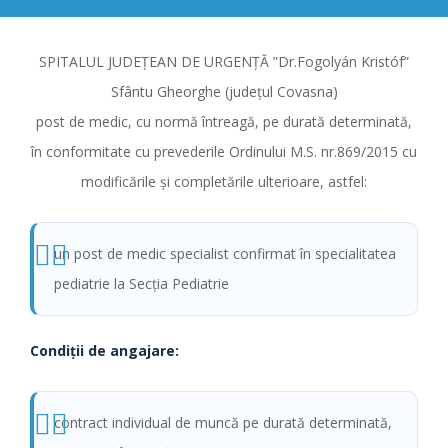
SPITALUL JUDEŢEAN DE URGENŢĂ ”Dr.Fogolyán Kristóf”
Sfântu Gheorghe (judeţul Covasna)
post de medic, cu normă întreagă, pe durată determinată,
în conformitate cu prevederile Ordinului M.S. nr.869/2015 cu
modificările şi completările ulterioare, astfel:
un post de medic specialist confirmat în specialitatea
pediatrie la Secția Pediatrie
Condiții de angajare:
contract individual de muncă pe durată determinată,