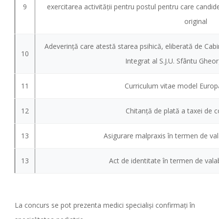
9
exercitarea activității pentru postul pentru care candide
original
Adeverință care atestă starea psihică, eliberată de Cabi
10
Integrat al S.J.U. Sfântu Gheor
11
Curriculum vitae model Europa
12
Chitanță de plată a taxei de c
13
Asigurare malpraxis în termen de val
13
Act de identitate în termen de valab
La concurs se pot prezenta medici specialiși confirmați în