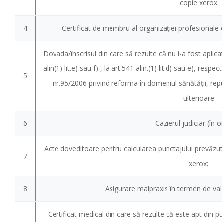
copie xerox
4
Certificat de membru al organizației profesionale 
Dovada/înscrisul din care să rezulte că nu i-a fost aplica
alin(1) lit.e) sau f) , la art.541 alin.(1) lit.d) sau e), respec
5
nr.95/2006 privind reforma în domeniul sănătății, repu
ulterioare
6
Cazierul judiciar (în o
Acte doveditoare pentru calcularea punctajului prevăzut
7
xerox;
8
Asigurare malpraxis în termen de val
Certificat medical din care să rezulte că este apt din p