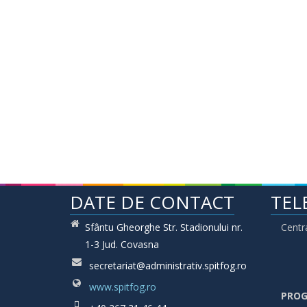
DATE DE CONTACT
TEL
Sfântu Gheorghe Str. Stadionului nr.
Centr
1-3 Jud. Covasna
secretariat@administrativ.spitfog.ro
www.spitfog.ro
PROG