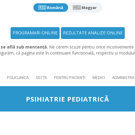
🇷🇴 Română
🇭🇺 Magyar
PROGRAMARI ONLINE
REZULTATE ANALIZE ONLINE
 se află sub mentență.
Ne cerem scuze pentru orice inconveniente 
gurăm, că pagina este în continuare funcțională, respectiv și modulu
POLICLINICA
SECȚII
PENTRU PACIENȚI
MEDICI
ADMINISTRA
PSIHIATRIE PEDIATRICĂ