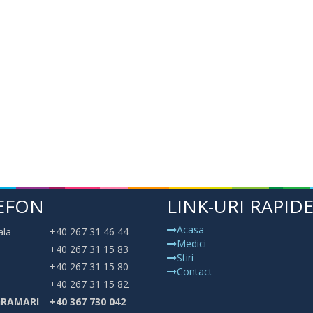
EFON
LINK-URI RAPID
Acasa
ala
+40 267 31 46 44
Medici
+40 267 31 15 83
Stiri
+40 267 31 15 80
Contact
+40 267 31 15 82
RAMARI
+40 367 730 042