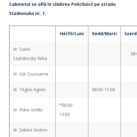
Cabinetul se află în clădirea Policlinicii pe strada
Stadionului nr. 1.
Hétfő/Luni
Kedd/Marti
Szerd
dr. Davis-
08:
Szuhánszky Réka
dr. Gál Zsuzsanna
dr. Téglas Agnes
08:00-15:00
*08:00-
dr. Klára Izolda
15:00
dr. Sebesi Noémi-