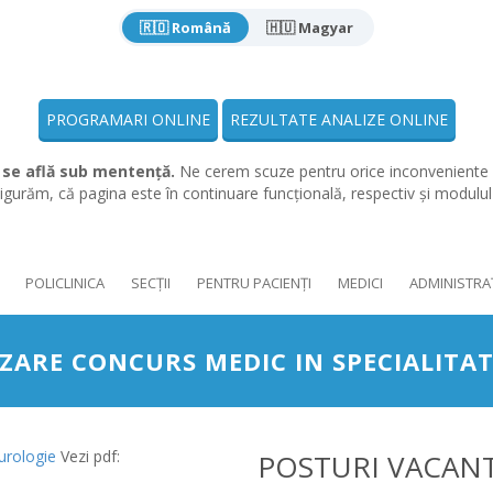
🇷🇴 Română
🇭🇺 Magyar
PROGRAMARI ONLINE
REZULTATE ANALIZE ONLINE
 se află sub mentență.
Ne cerem scuze pentru orice inconveniente 
gurăm, că pagina este în continuare funcțională, respectiv și modulu
POLICLINICA
SECȚII
PENTRU PACIENȚI
MEDICI
ADMINISTRA
ARE CONCURS MEDIC IN SPECIALITA
urologie
Vezi pdf:
POSTURI VACAN