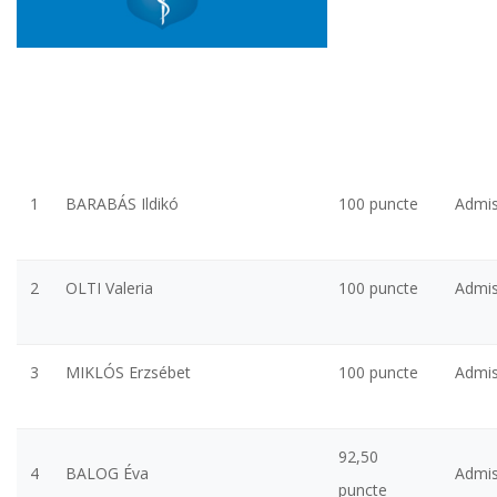
1
BARABÁS Ildikó
100 puncte
Admi
2
OLTI Valeria
100 puncte
Admi
3
MIKLÓS Erzsébet
100 puncte
Admi
92,50
4
BALOG Éva
Admi
puncte