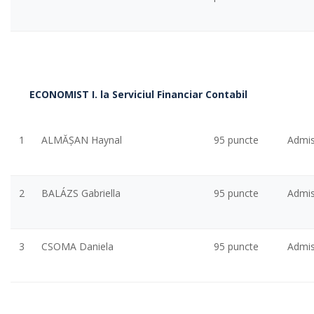
ECONOMIST I. la Serviciul Financiar Contabil
1
ALMĂŞAN Haynal
95 puncte
Admi
2
BALÁZS Gabriella
95 puncte
Admi
3
CSOMA Daniela
95 puncte
Admi