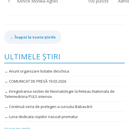
1
KÁNYA Mónika-Ágnes
100 puncte
Admi
← Înapoi la toate știrile
ULTIMELE ȘTIRI
→ Anunt organizare licitatie deschisa
→ COMUNICAT DE PRESĂ 19.03.2026
→ Inregistrarea sectiei de Neonatologie la Reteau Nationala de
Telemedicina PULS intensiv
→ Continuă seria de prelegeri a cursului Babaváró
→ Luna dedicata copiilor nascuti prematur
Vezi toate știrile →