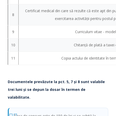
Certificat medical din care să rezulte că este apt din p
8
exercitarea activității pentru postul
9
Curriculum vitae - mode
10
Chitanță de plată a taxei
11
Copia actului de identitate în ter
Documentele prevăzute la pct. 5, 7 şi 8 sunt valabile
trei luni şi se depun la dosar în termen de
valabilitate.
Taxa de concurs este de 150 de lei și se achită la