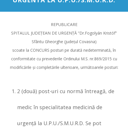
REPUBLICARE
SPITALUL JUDEŢEAN DE URGENŢĂ ”Dr.Fogolyán Kristóf”
Sfântu Gheorghe (județul Covasna)
scoate la CONCURS posturi pe durată nedeterminată, în
conformitate cu prevederile Ordinului M.S. nr.869/2015 cu
modificările şi completările ulterioare, următoarele posturi:
2 (două) post-uri cu normă întreagă, de
medic în specialitatea medicină de
urgență la U.P.U./S.M.U.R.D. Se pot