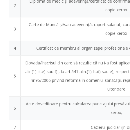
Diploma de medic și adeverință/certificat de confirmare
2
copie xerox
Carte de Muncă şi/sau adeverinţă, raport salariat, ca
3
copie xerox
4
Certificat de membru al organizației profesionale 
Dovada/înscrisul din care să rezulte că nu i-a fost aplica
alin(1) lit.e) sau f) , la art.541 alin.(1) lit.d) sau e), respec
5
nr.95/2006 privind reforma în domeniul sănătății, repu
ulterioare
Acte doveditoare pentru calcularea punctajului prevăzut
6
xerox;
7
Cazierul judiciar (în o