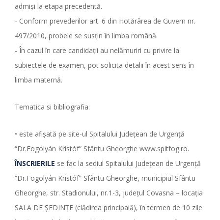
admişi la etapa precedentă.
- Conform prevederilor art. 6 din Hotărârea de Guvern nr.
497/2010, probele se susţin în limba română.
- În cazul în care candidaţii au nelămuriri cu privire la
subiectele de examen, pot solicita detalii în acest sens în
limba maternă.
Tematica si bibliografia:
• este afişată pe site-ul Spitalului Judeţean de Urgenţă
“Dr.Fogolyán Kristóf” Sfântu Gheorghe www.spitfog.ro.
ÎNSCRIERILE
se fac la sediul Spitalului Judeţean de Urgenţă
“Dr.Fogolyán Kristóf” Sfântu Gheorghe, municipiul Sfântu
Gheorghe, str. Stadionului, nr.1-3, judeţul Covasna – locația
SALA DE ȘEDINȚE (clădirea principală), în termen de 10 zile