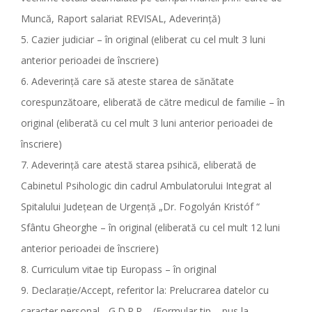
Muncă, Raport salariat REVISAL, Adeverinţă)
5. Cazier judiciar – în original (eliberat cu cel mult 3 luni
anterior perioadei de înscriere)
6. Adeverinţă care să ateste starea de sănătate
corespunzătoare, eliberată de către medicul de familie – în
original (eliberată cu cel mult 3 luni anterior perioadei de
înscriere)
7. Adeverinţă care atestă starea psihică, eliberată de
Cabinetul Psihologic din cadrul Ambulatorului Integrat al
Spitalului Judeţean de Urgenţă „Dr. Fogolyán Kristóf “
Sfântu Gheorghe – în original (eliberată cu cel mult 12 luni
anterior perioadei de înscriere)
8. Curriculum vitae tip Europass – în original
9. Declaraţie/Accept, referitor la: Prelucrarea datelor cu
caracter personal - G.D.P.R. - (Formular tip – pus la