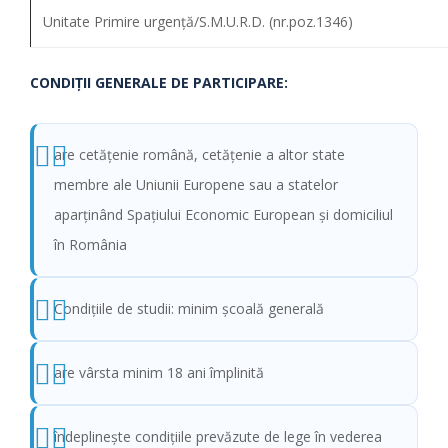
Unitate Primire urgență/S.M.U.R.D. (nr.poz.1346)
CONDIŢII GENERALE DE PARTICIPARE:
are cetățenie română, cetățenie a altor state
membre ale Uniunii Europene sau a statelor
aparținând Spațiului Economic European și domiciliul
în România
Condițiile de studii: minim școală generală
are vârsta minim 18 ani împlinită
îndeplinește condițiile prevăzute de lege în vederea