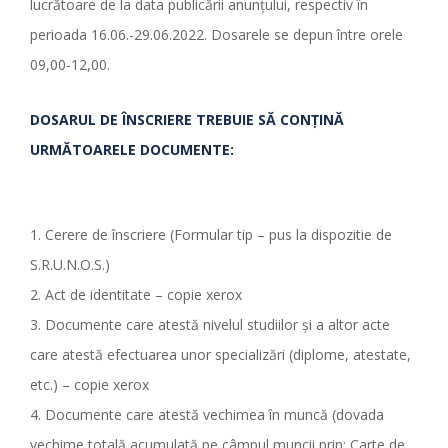
lucrătoare de la data publicării anunțului, respectiv în
perioada 16.06.-29.06.2022. Dosarele se depun între orele
09,00-12,00.
DOSARUL DE ÎNSCRIERE TREBUIE SĂ CONŢINĂ
URMĂTOARELE DOCUMENTE:
1. Cerere de înscriere (Formular tip – pus la dispozitie de
S.R.U.N.O.S.)
2. Act de identitate – copie xerox
3. Documente care atestă nivelul studiilor şi a altor acte
care atestă efectuarea unor specializări (diplome, atestate,
etc.) – copie xerox
4. Documente care atestă vechimea în muncă (dovada
vechime totală acumulată pe câmpul muncii prin: Carte de