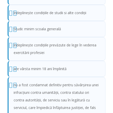
îndeplinește condițiile de studii si alte condiții
Studii: minim scoala generală
îndeplinește condițiile prevăzute de lege în vederea
exercitării profesiei
are vârsta minim 18 ani împlinită
nu a fost condamnat definitiv pentru săvârșirea unei
infracțiuni contra umanității, contra statului ori
contra autorității, de serviciu sau în legătură cu
serviciul, care împiedică înfăptuirea justiției, de fals