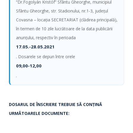
“Dr.Fogolyán Kristóf” Sfântu Gheorghe, municipiul
Sfântu Gheorghe, str. Stadionului, nr.1-3, judeţul
Covasna – locația SECRETARIAT (clădirea principală),
în termen de 10 zile lucrătoare de la data publicării
anunțului, respectiv în perioada
17.05.-28.05.2021
. Dosarele se depun între orele
09,00-12,00
.
DOSARUL DE ÎNSCRIERE TREBUIE SĂ CONŢINĂ
URMĂTOARELE DOCUMENTE: