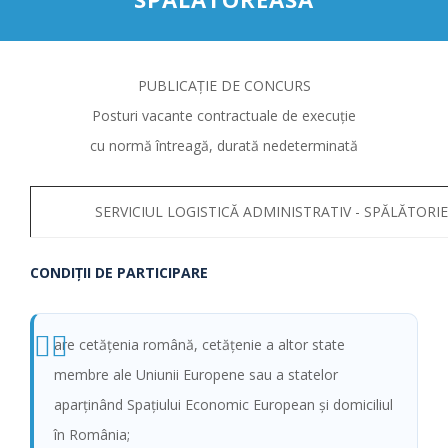
PUBLICAȚIE DE CONCURS
Posturi vacante contractuale de execuție
cu normă întreagă, durată nedeterminată
SERVICIUL LOGISTICĂ ADMINISTRATIV - SPĂLĂTORIE
CONDIŢII DE PARTICIPARE
are cetăţenia română, cetăţenie a altor state
membre ale Uniunii Europene sau a statelor
aparţinând Spaţiului Economic European şi domiciliul
în România;