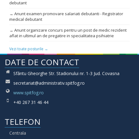
debutant
→ Anunt examen promovare salariati debutanti - Registrator
medical debutant
→ Anunt organizare concurs pentru un post de medic rezident
aflat in ultimul an de pregatire in specialitatea psihiatrie
Vezi toate posturile →
DATE DE CONTACT
Sfântu Gheorghe Str. Stadionului nr. 1-3 Jud. Covasna
secretariat@administrativ.spitfog.ro
www.spitfog.ro
+40 267 31 46 44
TELEFON
Centrala