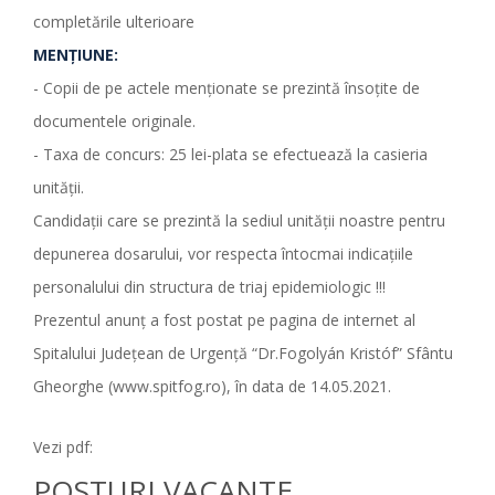
completările ulterioare
MENŢIUNE:
- Copii de pe actele menţionate se prezintă însoţite de
documentele originale.
- Taxa de concurs: 25 lei-plata se efectuează la casieria
unităţii.
Candidații care se prezintă la sediul unității noastre pentru
depunerea dosarului, vor respecta întocmai indicațiile
personalului din structura de triaj epidemiologic !!!
Prezentul anunţ a fost postat pe pagina de internet al
Spitalului Judeţean de Urgenţă “Dr.Fogolyán Kristóf” Sfântu
Gheorghe (www.spitfog.ro), în data de 14.05.2021.
Vezi pdf:
POSTURI VACANTE