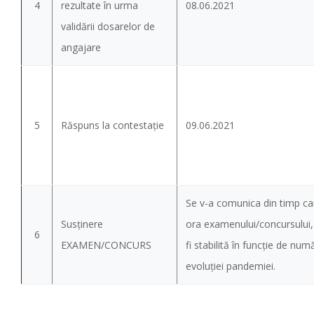
4
rezultate în urma
08.06.2021
validării dosarelor de
angajare
5
Răspuns la contestație
09.06.2021
Se v-a comunica din timp can
Susținere
ora examenului/concursului
6
EXAMEN/CONCURS
fi stabilită în funcție de num
evoluției pandemiei.