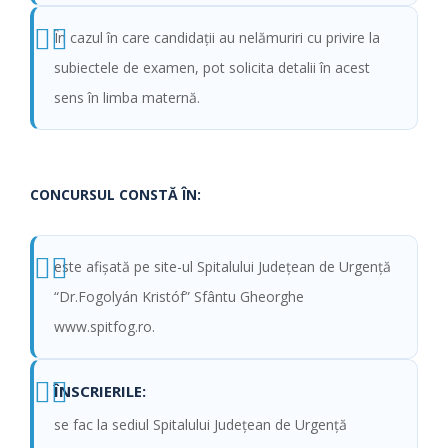
În cazul în care candidaţii au nelămuriri cu privire la
subiectele de examen, pot solicita detalii în acest
sens în limba maternă.
CONCURSUL CONSTĂ ÎN:
este afişată pe site-ul Spitalului Judeţean de Urgenţă
“Dr.Fogolyán Kristóf” Sfântu Gheorghe
www.spitfog.ro.
ÎNSCRIERILE:
se fac la sediul Spitalului Judeţean de Urgenţă