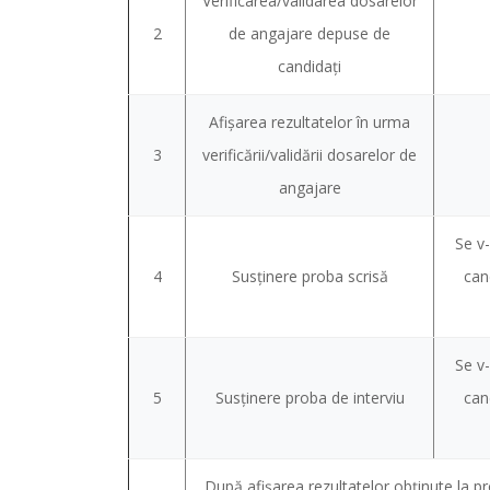
Verificarea/validarea dosarelor
2
de angajare depuse de
candidaţi
Afişarea rezultatelor în urma
3
verificării/validării dosarelor de
angajare
Se v
4
Susținere proba scrisă
can
Se v
5
Susținere proba de interviu
can
După afişarea rezultatelor obţinute la pro