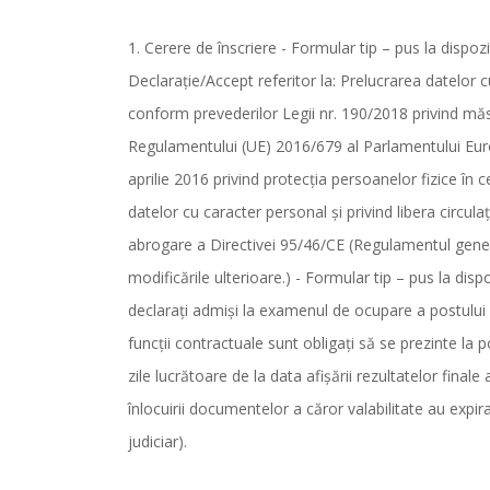
1. Cerere de înscriere - Formular tip – pus la dispozi
Declaraţie/Accept referitor la: Prelucrarea datelor c
conform prevederilor Legii nr. 190/2018 privind măs
Regulamentului (UE) 2016/679 al Parlamentului Europ
aprilie 2016 privind protecţia persoanelor fizice în 
datelor cu caracter personal şi privind libera circula
abrogare a Directivei 95/46/CE (Regulamentul genera
modificările ulterioare.) - Formular tip – pus la disp
declaraţi admişi la examenul de ocupare a postului
funcţii contractuale sunt obligaţi să se prezinte l
zile lucrătoare de la data afişării rezultatelor finale
înlocuirii documentelor a căror valabilitate au expira
judiciar).