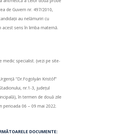
a aritmetică a celor două probe
rea de Guvern nr. 497/2010,
candidaţii au nelămuriri cu
 în acest sens în limba maternă.
edic specialist. (vezi pe site-
 Urgenţă “Dr.Fogolyán Kristóf”
adionului, nr.1-3, judeţul
incipală), în termen de două zile
 în perioada 06 – 09 mai 2022.
 URMĂTOARELE DOCUMENTE: