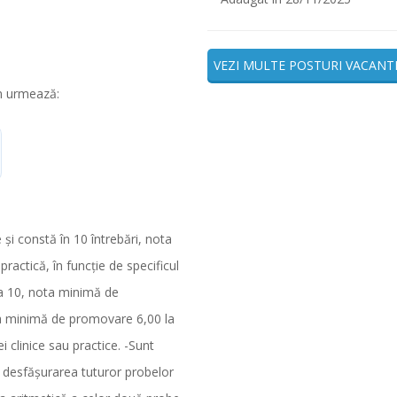
VEZI MULTE POSTURI VACANT
m urmează:
şi constă în 10 întrebări, nota
ractică, în funcţie de specificul
la 10, nota minimă de
ta minimă de promovare 6,00 la
 clinice sau practice. -Sunt
ă desfăşurarea tuturor probelor