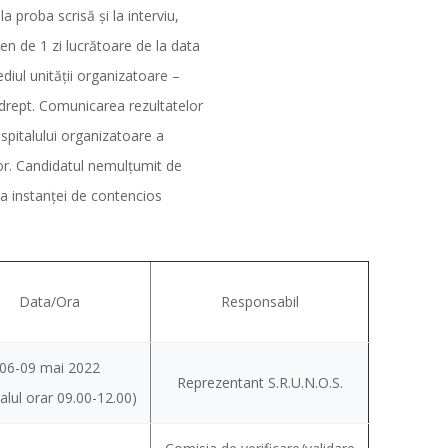
a proba scrisă şi la interviu,
en de 1 zi lucrătoare de la data
 sediul unității organizatoare –
drept. Comunicarea rezultatelor
 spitalului organizatoare a
or. Candidatul nemulţumit de
a instanţei de contencios
Data/Ora
Responsabil
06-09 mai 2022
Reprezentant S.R.U.N.O.S.
alul orar 09.00-12.00)