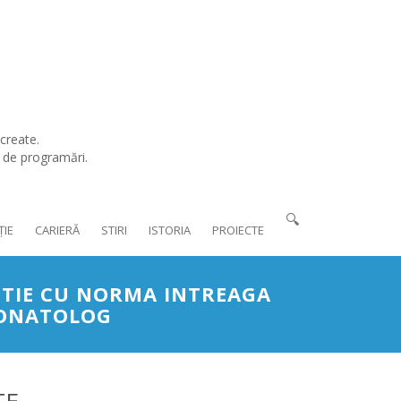
create.
l de programări.
🔍
ȚIE
CARIERĂ
STIRI
ISTORIA
PROIECTE
UTIE CU NORMA INTREAGA
EONATOLOG