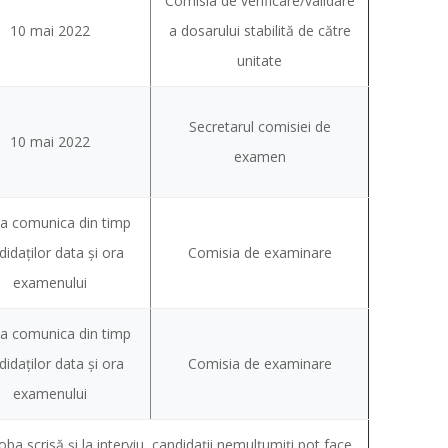
Comisia de verificare/validare
10 mai 2022
a dosarului stabilită de către
unitate
Secretarul comisiei de
10 mai 2022
examen
-a comunica din timp
didaților data și ora
Comisia de examinare
examenului
-a comunica din timp
didaților data și ora
Comisia de examinare
examenului
ba scrisă şi la interviu, candidaţii nemulţumiţi pot face