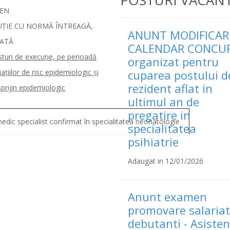
POSTURI VACAN
MEN
ȚIE CU NORMĂ ÎNTREAGĂ,
ANUNT MODIFICAR
ATĂ
CALENDAR CONCU
turi de execuţie, pe perioadă
organizat pentru
aţiilor de risc epidemiologic şi
cuparea postului d
rezident aflat in
sprijin epidemiologic
ultimul an de
pregatire in
edic specialist confirmat în specialitatea neonatologie
specialitatea
psihiatrie
Adaugat in 12/01/2026
Anunt examen
promovare salariat
debutanti - Asisten