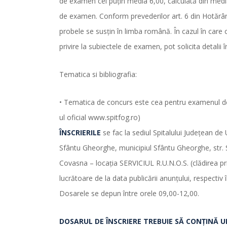
de examen cel puţin media 6,00, calculată din medi
de examen. Conform prevederilor art. 6 din Hotărâ
probele se susţin în limba română. În cazul în care 
privire la subiectele de examen, pot solicita detalii
Tematica si bibliografia:
• Tematica de concurs este cea pentru examenul de m
ul oficial www.spitfog.ro)
ÎNSCRIERILE
se fac la sediul Spitalului Judeţean de
Sfântu Gheorghe, municipiul Sfântu Gheorghe, str. St
Covasna – locația SERVICIUL R.U.N.O.S. (clădirea pr
lucrătoare de la data publicării anunțului, respectiv
Dosarele se depun între orele 09,00-12,00.
DOSARUL DE ÎNSCRIERE TREBUIE SĂ CONŢINĂ