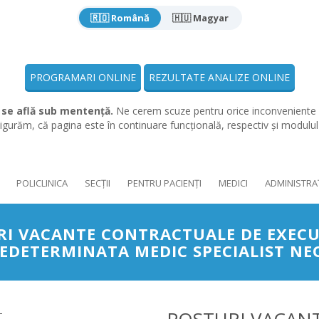
🇷🇴 Română
🇭🇺 Magyar
PROGRAMARI ONLINE
REZULTATE ANALIZE ONLINE
 se află sub mentență.
Ne cerem scuze pentru orice inconveniente 
gurăm, că pagina este în continuare funcțională, respectiv și modulu
POLICLINICA
SECȚII
PENTRU PACIENȚI
MEDICI
ADMINISTRA
RI VACANTE CONTRACTUALE DE EXEC
EDETERMINATA MEDIC SPECIALIST N
-