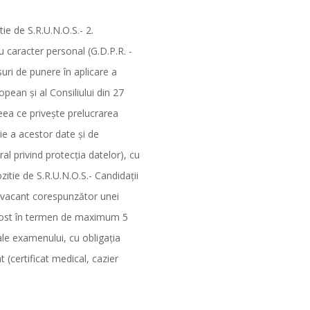
tie de S.R.U.N.O.S.- 2.
u caracter personal (G.D.P.R. -
uri de punere în aplicare a
ean şi al Consiliului din 27
ceea ce priveşte prelucrarea
ţie a acestor date şi de
l privind protecţia datelor), cu
ozitie de S.R.U.N.O.S.- Candidaţii
 vacant corespunzător unei
a post în termen de maximum 5
 ale examenului, cu obligaţia
t (certificat medical, cazier