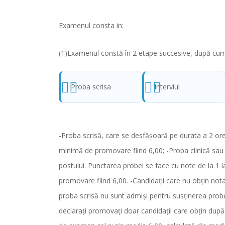
Examenul consta in:
(1)Examenul constă în 2 etape succesive, după cu
Proba scrisa
Interviul
-Proba scrisă, care se desfăşoară pe durata a 2 ore 
minimă de promovare fiind 6,00; -Proba clinică sau p
postului. Punctarea probei se face cu note de la 1 
promovare fiind 6,00. -Candidaţii care nu obţin no
proba scrisă nu sunt admişi pentru susţinerea probei
declaraţi promovaţi doar candidaţii care obţin dup