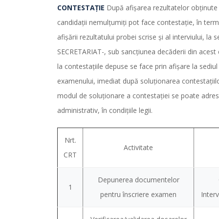
CONTESTAȚIE
După afişarea rezultatelor obţinute l
candidaţii nemulţumiţi pot face contestaţie, în term
afişării rezultatului probei scrise şi al interviului, la
SECRETARIAT-, sub sancţiunea decăderii din acest 
la contestaţiile depuse se face prin afişare la sediul
examenului, imediat după soluţionarea contestaţiil
modul de soluţionare a contestaţiei se poate adres
administrativ, în condiţiile legii.
Nrt.
Activitate
CRT
Depunerea documentelor
1
pentru înscriere examen
Interv