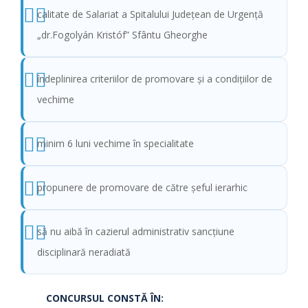
calitate de Salariat a Spitalului Judeţean de Urgenţă
„dr.Fogolyán Kristóf” Sfântu Gheorghe
îndeplinirea criteriilor de promovare şi a condiţiilor de
vechime
minim 6 luni vechime în specialitate
propunere de promovare de către şeful ierarhic
să nu aibă în cazierul administrativ sancțiune
disciplinară neradiată
CONCURSUL CONSTĂ ÎN: