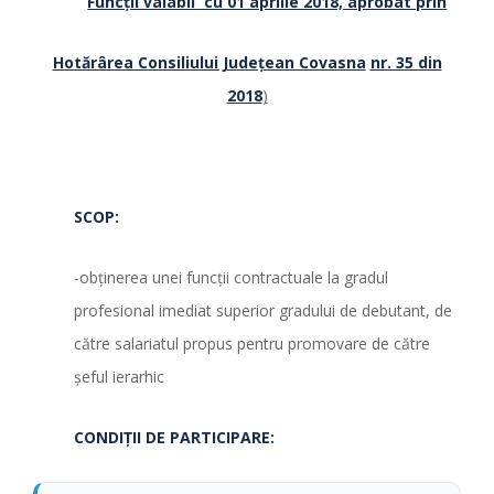
Funcții valabil cu 01 aprilie 2018, aprobat prin
Hotărârea Consiliului Județean Covasna
nr. 35 din
2018
)
SCOP:
-obţinerea unei funcţii contractuale la gradul
profesional imediat superior gradului de debutant, de
către salariatul propus pentru promovare de către
şeful ierarhic
CONDIŢII DE PARTICIPARE: