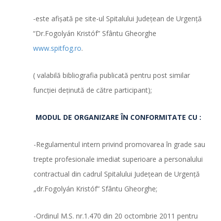
-este afişată pe site-ul Spitalului Judeţean de Urgenţă
“Dr.Fogolyán Kristóf” Sfântu Gheorghe
www.spitfog.ro
.
( valabilă bibliografia publicată pentru post similar
funcției deținută de către participant);
MODUL DE ORGANIZARE ÎN CONFORMITATE CU :
-Regulamentul intern privind promovarea în grade sau
trepte profesionale imediat superioare a personalului
contractual din cadrul Spitalului Judeţean de Urgenţă
„dr.Fogolyán Kristóf” Sfântu Gheorghe;
-Ordinul M.S. nr.1.470 din 20 octombrie 2011 pentru