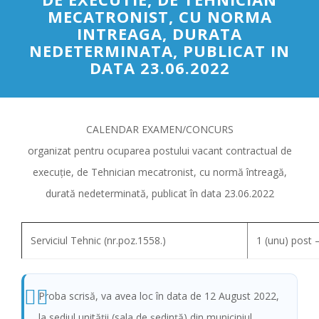
MECATRONIST, CU NORMA
INTREAGA, DURATA
NEDETERMINATA, PUBLICAT IN
DATA 23.06.2022
CALENDAR EXAMEN/CONCURS
organizat pentru ocuparea postului vacant contractual de
execuție, de Tehnician mecatronist, cu normă întreagă,
durată nedeterminată, publicat în data 23.06.2022
Serviciul Tehnic (nr.poz.1558.)
1 (unu) post 
Proba scrisă, va avea loc în data de 12 August 2022,
la sediul unităţii (sala de şedinţă) din municipiul