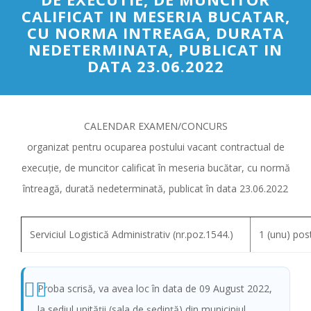
CALIFICAT IN MESERIA BUCATAR,
CU NORMA INTREAGA, DURATA
NEDETERMINATA, PUBLICAT IN
DATA 23.06.2022
CALENDAR EXAMEN/CONCURS
organizat pentru ocuparea postului vacant contractual de
execuție, de muncitor calificat în meseria bucătar, cu normă
întreagă, durată nedeterminată, publicat în data 23.06.2022
Serviciul Logistică Administrativ (nr.poz.1544.)
1 (unu) pos
Proba scrisă, va avea loc în data de 09 August 2022,
la sediul unităţii (sala de şedinţă) din municipiul