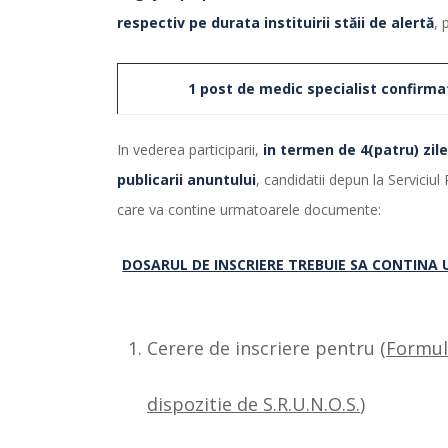
respectiv pe durata instituirii stăii de alertă
, 
1 post de medic specialist confirma
In vederea participarii,
in termen de 4(patru) zil
publicarii anuntului
, candidatii depun la Serviciul
care va contine urmatoarele documente:
DOSARUL DE INSCRIERE TREBUIE SA CONTIN
Cerere de inscriere pentru (
Formula
dispozitie de S.R.U.N.O.S.
)