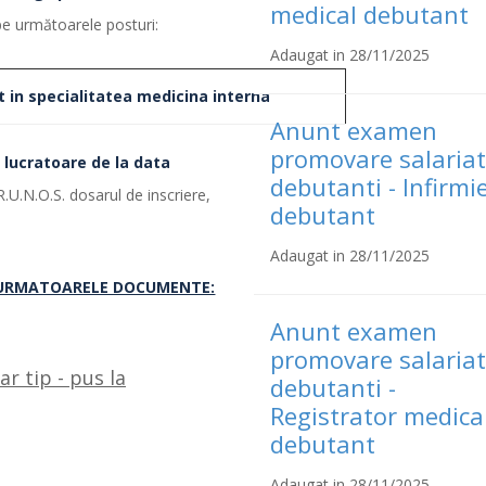
medical debutant
pe următoarele posturi:
Adaugat in 28/11/2025
t in specialitatea medicina interna
Anunt examen
promovare salariat
e lucratoare de la data
debutanti - Infirmi
 R.U.N.O.S. dosarul de inscriere,
debutant
Adaugat in 28/11/2025
A URMATOARELE DOCUMENTE:
Anunt examen
promovare salariat
r tip - pus la
debutanti -
Registrator medica
debutant
Adaugat in 28/11/2025