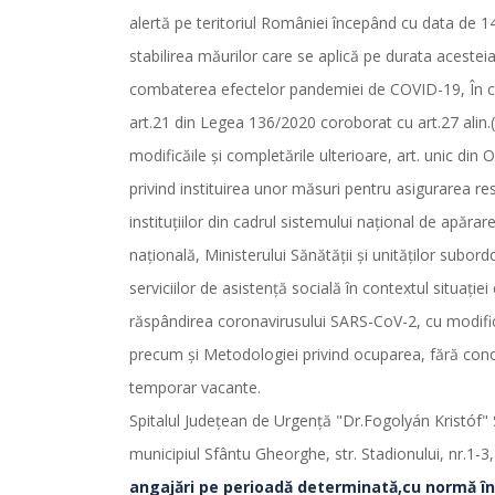
alertă pe teritoriul României începând cu data de 
stabilirea măurilor care se aplică pe durata acestei
combaterea efectelor pandemiei de COVID-19, În c
art.21 din Legea 136/2020 coroborat cu art.27 alin
modificăile şi completările ulterioare, art. unic d
privind instituirea unor măsuri pentru asigurarea 
instituţiilor din cadrul sistemului naţional de apărar
naţională, Ministerului Sănătăţii şi unităţilor subordo
serviciilor de asistenţă socială în contextul situaţi
răspândirea coronavirusului SARS-CoV-2, cu modifică
precum şi Metodologiei privind ocuparea, fără conc
temporar vacante.
Spitalul Judeţean de Urgenţă "Dr.Fogolyán Kristóf"
municipiul Sfântu Gheorghe, str. Stadionului, nr.1-
angajări pe perioadă determinată,cu normă în