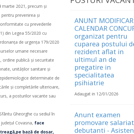
POSTURI VACAN
14 martie 2021, precum şi
a pentru prevenirea şi
ANUNT MODIFICAR
onformitate cu prevederile
CALENDAR CONCU
.(1) din Legea 55/2020 cu
organizat pentru
in Ordonanţa de urgenţa 179/2020
cuparea postului d
rezident aflat in
resurselor umane necesare
ultimul an de
e, ordine publică şi securitate
pregatire in
nate, unităţilor sanitare şi
specialitatea
ei epidemiologice determinate de
psihiatrie
rile şi completările ulterioare,
Adaugat in 12/01/2026
urs, a posturilor vacante sau
Anunt examen
 Sfântu Gheorghe cu sediul în
promovare salariat
3, judeţul Covasna,
face
debutanti - Asisten
treagă,pe bază de dosar,