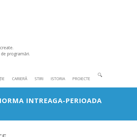
create.
l de programări.
🔍
ȚIE
CARIERĂ
STIRI
ISTORIA
PROIECTE
 NORMA INTREAGA-PERIOADA