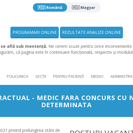
🇷🇴 Română
🇭🇺 Magyar
PROGRAMARI ONLINE
REZULTATE ANALIZE ONLINE
 se află sub mentență.
Ne cerem scuze pentru orice inconveniente 
gurăm, că pagina este în continuare funcțională, respectiv și modulu
POLICLINICA
SECȚII
PENTRU PACIENȚI
MEDICI
ADMINISTRA
ACTUAL - MEDIC FARA CONCURS CU
DETERMINATA
021 privind prelungirea stării de