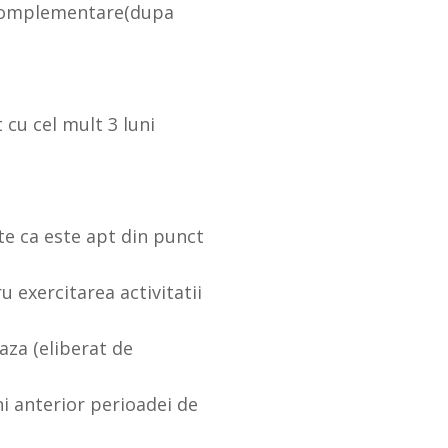
e complementare(dupa
t cu cel mult 3 luni
lte ca este apt din punct
u exercitarea activitatii
aza (eliberat de
ni anterior perioadei de