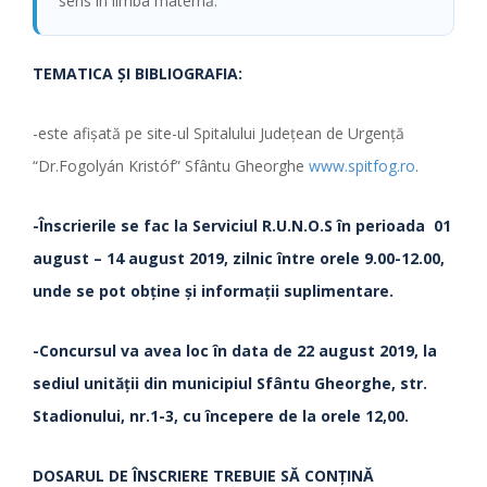
sens în limba maternă.
TEMATICA ŞI BIBLIOGRAFIA:
-este afişată pe site-ul Spitalului Judeţean de Urgenţă
“Dr.Fogolyán Kristóf” Sfântu Gheorghe
www.spitfog.ro
.
-Înscrierile se fac la Serviciul R.U.N.O.S
în perioada
01
august – 14 august 2019, zilnic între orele 9.00-12.00,
unde se pot obţine şi informaţii suplimentare.
-Concursul va avea loc în data de 22 august 2019, la
sediul unităţii din municipiul Sfântu Gheorghe, str.
Stadionului, nr.1-3, cu începere de la orele 12,00.
DOSARUL DE ÎNSCRIERE TREBUIE SĂ CONŢINĂ