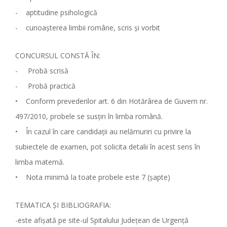
- aptitudine psihologică
- cunoaşterea limbii române, scris şi vorbit
CONCURSUL CONSTĂ ÎN:
- Probă scrisă
- Probă practică
• Conform prevederilor art. 6 din Hotărârea de Guvern nr.
497/2010, probele se susţin în limba română.
• În cazul în care candidaţii au nelămuriri cu privire la
subiectele de examen, pot solicita detalii în acest sens în
limba maternă.
• Nota minimă la toate probele este 7 (şapte)
TEMATICA ŞI BIBLIOGRAFIA:
-este afişată pe site-ul Spitalului Judeţean de Urgenţă