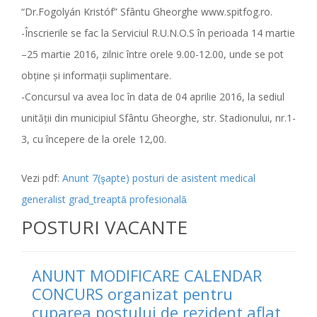
“Dr.Fogolyán Kristóf” Sfântu Gheorghe www.spitfog.ro.
-Înscrierile se fac la Serviciul R.U.N.O.S în perioada 14 martie
–25 martie 2016, zilnic între orele 9.00-12.00, unde se pot
obţine şi informaţii suplimentare.
-Concursul va avea loc în data de 04 aprilie 2016, la sediul
unităţii din municipiul Sfântu Gheorghe, str. Stadionului, nr.1-
3, cu începere de la orele 12,00.
Vezi pdf:
Anunt 7(şapte) posturi de asistent medical
generalist grad_treaptă profesională
POSTURI VACANTE
ANUNT MODIFICARE CALENDAR
CONCURS organizat pentru
cuparea postului de rezident aflat