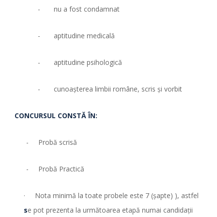
- nu a fost condamnat
- aptitudine medicală
- aptitudine psihologică
- cunoaşterea limbii române, scris şi vorbit
CONCURSUL CONSTĂ ÎN:
- Probă scrisă
- Probă Practică
· Nota minimă la toate probele este 7 (şapte) ), astfel
s
e pot prezenta la următoarea etapă numai candidaţii