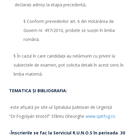
declaraţi admişi la etapa precedentă
.
§ Conform prevederilor art. 6 din Hotărârea de
Guvern nr. 497/2010, probele se susţin în limba
română.
§ În cazul în care candidaţii au nelămuriri cu privire la
subiectele de examen, pot solicita detalii în acest sens în
limba maternă.
TEMATICA ŞI BIBLIOGRAFIA:
-este afişată pe site-ul Spitalului Judeţean de Urgenţă
“Dr.Fogolyán Kristóf” Sfântu Gheorghe
www.spitfog.ro
.
-Înscrierile se fac la Serviciul R.U.N.O.S
în perioada
30