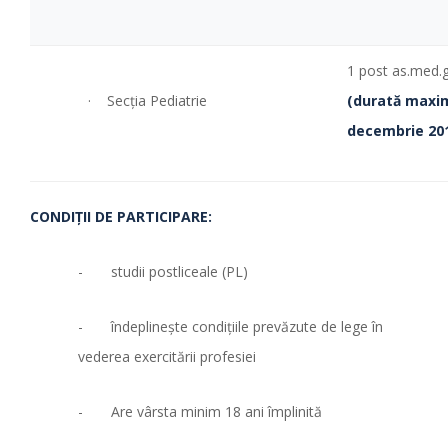
1 post as.med.
· Secţia Pediatrie
(durată maxi
decembrie 20
CONDIŢII DE PARTICIPARE:
- studii postliceale (PL)
- îndeplinește condițiile prevăzute de lege în
vederea exercitării profesiei
- Are vârsta minim 18 ani împlinită