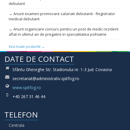
debutant
→ Anunt examen promovare salariati debutanti - Registrator
medical debutant
→ Anunt organizare concurs pentru un post de medic rezident
aflat in ultimul an de pregatire in specialitatea psihiatrie
Vezi toate posturile →
DATE DE CONTACT
Sfântu Gheorghe Str. Stadionului nr. 1-3 Jud. Covasna
secretariat@administrativ.spitfog.ro
www.spitfog.ro
+40 267 31 46 44
TELEFON
Centrala