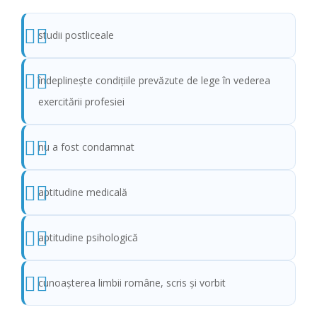
studii postliceale
îndeplineşte condiţiile prevăzute de lege în vederea
exercitării profesiei
nu a fost condamnat
aptitudine medicală
aptitudine psihologică
cunoaşterea limbii române, scris şi vorbit