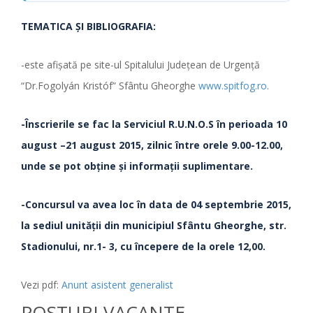
TEMATICA ŞI BIBLIOGRAFIA:
-este afişată pe site-ul Spitalului Judeţean de Urgenţă
“Dr.Fogolyán Kristóf” Sfântu Gheorghe
www.spitfog.ro
.
-Înscrierile se fac la Serviciul R.U.N.O.S
în perioada 10
august –21 august 2015, zilnic între orele 9.00-12.00,
unde se pot obţine şi informaţii suplimentare.
-Concursul va avea loc în data de 04 septembrie 2015,
la sediul unităţii din municipiul Sfântu Gheorghe, str.
Stadionului, nr.1- 3, cu începere de la orele 12,00.
Vezi pdf:
Anunt asistent generalist
POSTURI VACANTE