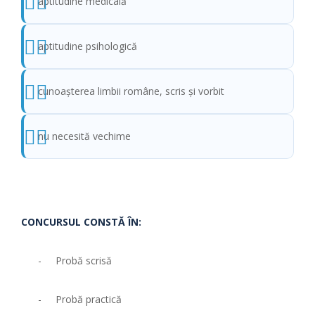
aptitudine medicală
aptitudine psihologică
cunoaşterea limbii române, scris şi vorbit
nu necesită vechime
CONCURSUL CONSTĂ ÎN:
- Probă scrisă
- Probă practică