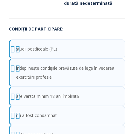
durată nedeterminată
CONDIŢII DE PARTICIPARE:
studii postliceale (PL)
îndeplinește condițiile prevăzute de lege în vederea
exercitării profesiei
are vârsta minim 18 ani împlinită
nu a fost condamnat