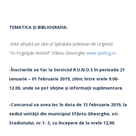
TEMATICA ŞI BIBLIOGRAFIA:
-este afişată pe site-ul Spitalului Judeţean de Urgenţă
“Dr.Fogolyán Kristóf” Sfântu Gheorghe
www.spitfog.ro
.
-Înscrierile se fac la Serviciul R.U.N.O.S
în perioada
21
ianuarie – 01 februarie 2019, zilnic între orele 9.00-
12.00, unde se pot obţine şi informaţii suplimentare.
-Concursul va avea loc în data de 13 februarie 2019, la
sediul unităţii din municipiul Sfântu Gheorghe, str.
Stadionului, nr.1- 3, cu începere de la orele 12,00.