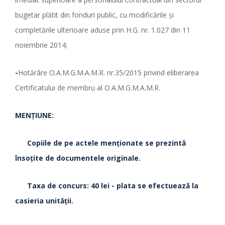
bugetar plătit din fonduri public, cu modificările și
completările ulterioare aduse prin H.G. nr. 1.027 din 11
noiembrie 2014;
-
Hotărâre O.A.M.G.M.A.M.R. nr.35/2015 privind eliberarea
Certificatului de membru al O.A.M.G.M.A.M.R.
MENŢIUNE:
Copiile de pe actele menţionate se prezintă
însoţite de documentele originale.
Taxa de concurs: 40 lei - plata se efectuează la
casieria unităţii.