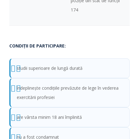
poziţie din stat de funcţii
174
CONDIŢII DE PARTICIPARE:
studii superioare de lungă durată
îndeplinește condițiile prevăzute de lege în vederea
exercitării profesiei
are vârsta minim 18 ani împlinită
nu a fost condamnat