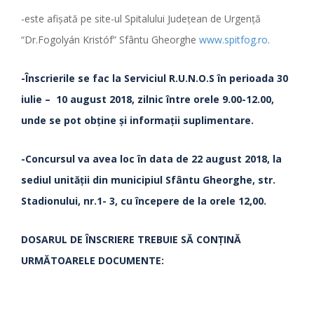
-este afişată pe site-ul Spitalului Judeţean de Urgenţă
“Dr.Fogolyán Kristóf” Sfântu Gheorghe
www.spitfog.ro
.
-Înscrierile se fac la Serviciul R.U.N.O.S
în perioada
30
iulie – 10 august 2018, zilnic între orele 9.00-12.00,
unde se pot obţine şi informaţii suplimentare.
-Concursul va avea loc în data de 22 august 2018, la
sediul unităţii din municipiul Sfântu Gheorghe, str.
Stadionului, nr.1- 3, cu începere de la orele 12,00.
DOSARUL DE ÎNSCRIERE TREBUIE SĂ CONŢINĂ
URMĂTOARELE DOCUMENTE: