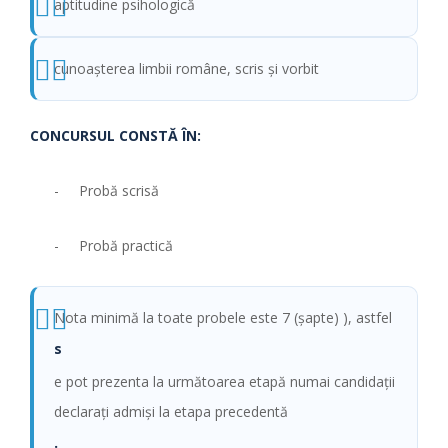
aptitudine psihologică
cunoaşterea limbii române, scris şi vorbit
CONCURSUL CONSTĂ ÎN:
- Probă scrisă
- Probă practică
Nota minimă la toate probele este 7 (şapte) ), astfel
s
e pot prezenta la următoarea etapă numai candidaţii
declaraţi admişi la etapa precedentă
.