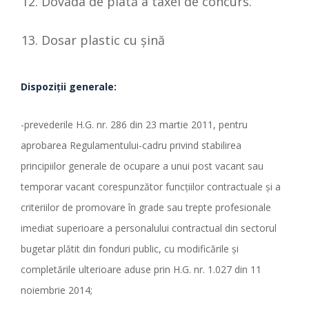
Dovada de plată a taxei de concurs.
Dosar plastic cu şină
Dispozi
ț
ii generale:
-prevederile H.G. nr. 286 din 23 martie 2011, pentru
aprobarea Regulamentului-cadru privind stabilirea
principiilor generale de ocupare a unui post vacant sau
temporar vacant corespunzător funcţiilor contractuale şi a
criteriilor de promovare în grade sau trepte profesionale
imediat superioare a personalului contractual din sectorul
bugetar plătit din fonduri public, cu modificările și
completările ulterioare aduse prin H.G. nr. 1.027 din 11
noiembrie 2014;