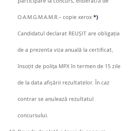
participare la concurs, eliberat/ă de
O.A.M.G.M.A.M.R.– copie xerox
*)
Candidatul declarat REUŞIT are obligaţia
de a prezenta viza anuală la certificat,
însoţit de poliţa MPX în termen de 15 zile
de la data afişării rezultatelor. În caz
contrar se anulează rezultatul
concursului.