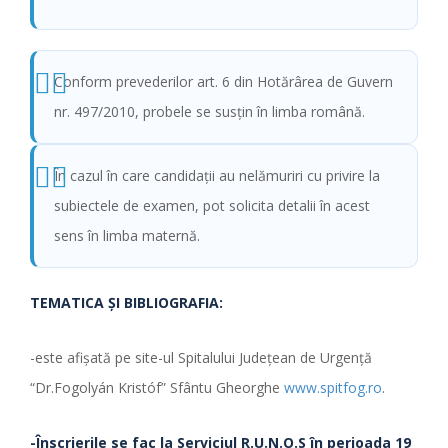
Conform prevederilor art. 6 din Hotărârea de Guvern
nr. 497/2010, probele se susţin în limba română.
În cazul în care candidaţii au nelămuriri cu privire la
subiectele de examen, pot solicita detalii în acest
sens în limba maternă.
TEMATICA ŞI BIBLIOGRAFIA:
-este afişată pe site-ul Spitalului Judeţean de Urgenţă
“Dr.Fogolyán Kristóf” Sfântu Gheorghe
www.spitfog.ro
.
-Înscrierile se fac la Serviciul R.U.N.O.S
în perioada
19