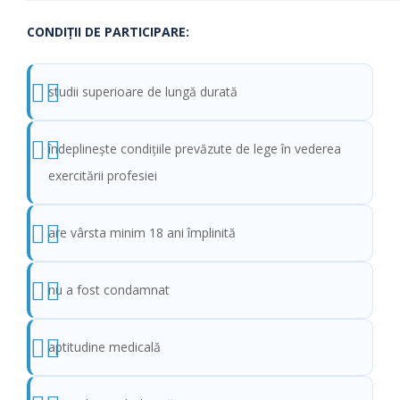
CONDIŢII DE PARTICIPARE:
studii superioare de lungă durată
îndeplinește condițiile prevăzute de lege în vederea
exercitării profesiei
are vârsta minim 18 ani împlinită
nu a fost condamnat
aptitudine medicală