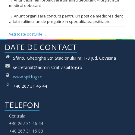
→ Anunt examen promovare salariati debutanti - Registrator
medical debutant
→ Anunt organizare concurs pentru un post de medic rezident
aflat in ultimul an de pregatire in specialitatea psihiatrie
Vezi toate posturile →
DATE DE CONTACT
Sfântu Gheorghe Str. Stadionului nr. 1-3 Jud. Covasna
secretariat@administrativ.spitfog.ro
www.spitfog.ro
+40 267 31 46 44
TELEFON
Centrala
+40 267 31 46 44
+40 267 31 15 83