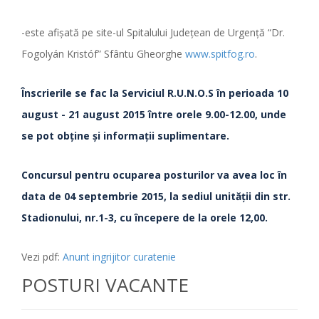
-este afişată pe site-ul Spitalului Judeţean de Urgenţă “Dr.
Fogolyán Kristóf” Sfântu Gheorghe
www.spitfog.ro
.
Înscrierile se fac la Serviciul R.U.N.O.S
în perioada 10
august - 21 august 2015 între orele 9.00-12.00, unde
se pot obţine şi informaţii suplimentare.
Concursul pentru ocuparea posturilor va avea loc în
data de 04 septembrie 2015, la sediul unităţii din str.
Stadionului, nr.1-3, cu începere de la orele 12,00.
Vezi pdf:
Anunt ingrijitor curatenie
POSTURI VACANTE