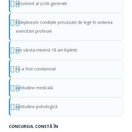
absolvent al şcolii generale
îndeplineşte condiţiile prevăzute de lege în vederea
exercitării profesiei
are vârsta minimă 18 ani înpliniţi
nu a fost condamnat
aptitudine medicală
aptitudine psihologică
CONCURSUL CONSTĂ ÎN