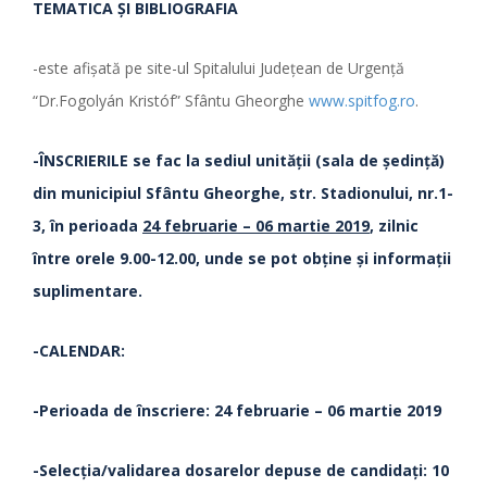
TEMATICA ŞI BIBLIOGRAFIA
-este afişată pe site-ul Spitalului Judeţean de Urgenţă
“Dr.Fogolyán Kristóf” Sfântu Gheorghe
www.spitfog.ro
.
-ÎNSCRIERILE se fac la sediul unităţii (sala de şedinţă)
din municipiul Sfântu Gheorghe, str. Stadionului, nr.1-
3,
în perioada
24 februarie – 06 martie 2019
, zilnic
între orele 9.00-12.00, unde se pot obţine şi informaţii
suplimentare.
-CALENDAR:
-Perioada de înscriere:
24 februarie – 06 martie 2019
-Selecția/validarea dosarelor depuse de candidați: 10