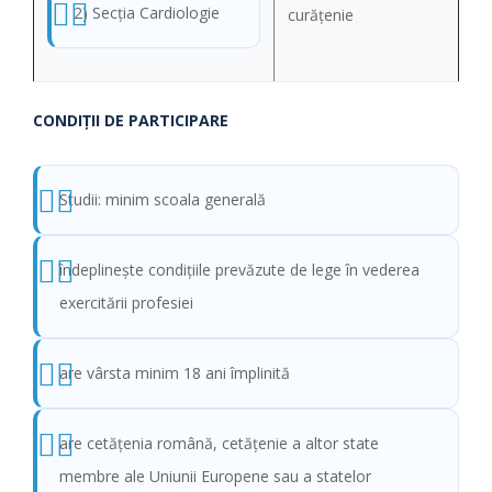
2) Secția Cardiologie
curăţenie
CONDIŢII DE PARTICIPARE
Studii: minim scoala generală
îndeplinește condițiile prevăzute de lege în vederea
exercitării profesiei
are vârsta minim 18 ani împlinită
are cetăţenia română, cetăţenie a altor state
membre ale Uniunii Europene sau a statelor