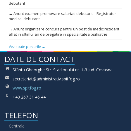
debutant
→ Anunt examen promovare salariati debutanti - Registrator
medical debutant
→ Anunt organizare concurs pentru un post de medic rezident
aflat in ultimul an de pregatire in specialitatea psihiatrie
Vezi toate posturile →
DATE DE CONTACT
Sfântu Gheorghe Str. Stadionului nr. 1-3 Jud. Covasna
secretariat@administrativ.spitfog.ro
www.spitfog.ro
+40 267 31 46 44
TELEFON
Centrala