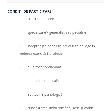
CONDIŢII DE PARTICIPARE:
- studii superioare
- specializare> generalist sau pediatrie
- îndeplinește condițiile prevăzute de lege în
vederea exercitării profesiei
- nu a fost condamnat
- aptitudine medicală
- aptitudine psihologică
- cunoaşterea limbii române, scris şi vorbit