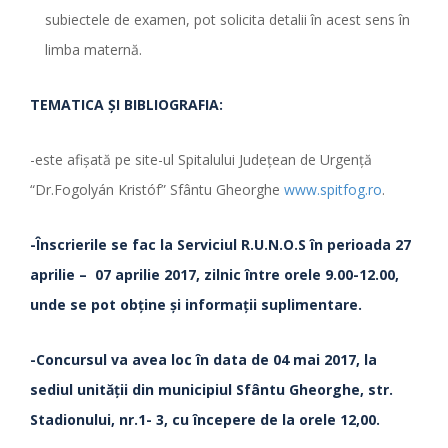
subiectele de examen, pot solicita detalii în acest sens în
limba maternă.
TEMATICA ŞI BIBLIOGRAFIA:
-este afişată pe site-ul Spitalului Judeţean de Urgenţă
“Dr.Fogolyán Kristóf” Sfântu Gheorghe
www.spitfog.ro
.
-Înscrierile se fac la Serviciul R.U.N.O.S
în perioada
27
aprilie – 07 aprilie 2017, zilnic între orele 9.00-12.00,
unde se pot obţine şi informaţii suplimentare.
-Concursul va avea loc în data de 04 mai 2017, la
sediul unităţii din municipiul Sfântu Gheorghe, str.
Stadionului, nr.1- 3, cu începere de la orele 12,00.