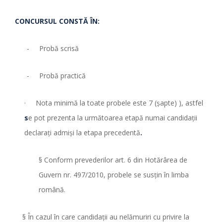
CONCURSUL CONSTĂ ÎN:
- Probă scrisă
- Probă practică
· Nota minimă la toate probele este 7 (şapte) ), astfel
s
e pot prezenta la următoarea etapă numai candidaţii
declaraţi admişi la etapa precedentă
.
§ Conform prevederilor art. 6 din Hotărârea de
Guvern nr. 497/2010, probele se susţin în limba
română.
§ În cazul în care candidaţii au nelămuriri cu privire la