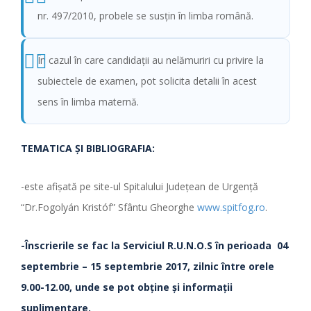
nr. 497/2010, probele se susţin în limba română.
În cazul în care candidaţii au nelămuriri cu privire la
subiectele de examen, pot solicita detalii în acest
sens în limba maternă.
TEMATICA ŞI BIBLIOGRAFIA:
-este afişată pe site-ul Spitalului Judeţean de Urgenţă
“Dr.Fogolyán Kristóf” Sfântu Gheorghe
www.spitfog.ro
.
-Înscrierile se fac la Serviciul R.U.N.O.S
în perioada
04
septembrie – 15 septembrie 2017, zilnic între orele
9.00-12.00, unde se pot obţine şi informaţii
suplimentare.