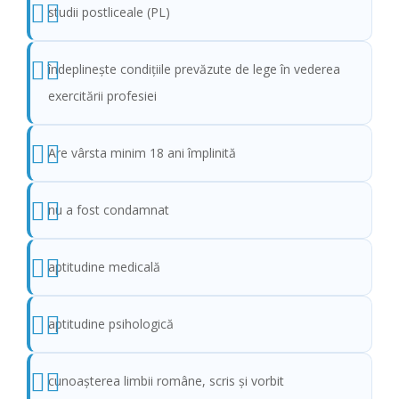
studii postliceale (PL)
îndeplinește condițiile prevăzute de lege în vederea
exercitării profesiei
Are vârsta minim 18 ani împlinită
nu a fost condamnat
aptitudine medicală
aptitudine psihologică
cunoaşterea limbii române, scris şi vorbit