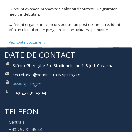
→ Anunt examen promovare salariati debutanti - Registrator
medical debutant
→ Anunt organizare concurs pentru un post de medic rezident
aflat in ultimul an de pregatire in specialitatea psihiatrie
Vezi toate posturile →
DATE DE CONTACT
Sfântu Gheorghe Str. Stadionului nr. 1-3 Jud. Covasna
secretariat@administrativ.spitfog.ro
www.spitfog.ro
+40 267 31 46 44
TELEFON
Centrala
+40 267 31 46 44