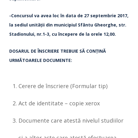
-Concursul va avea loc în data de 27 septembrie 2017,
la sediul unităţii din municipiul Sfântu Gheorghe, str.
Stadionului, nr.1-3, cu începere de la orele 12,00.
DOSARUL DE ÎNSCRIERE TREBUIE SĂ CONŢINĂ
URMĂTOARELE DOCUMENTE:
Cerere de înscriere (Formular tip)
Act de identitate – copie xerox
Documente care atestă nivelul studiilor
şi a altor acte care atestă efectuarea