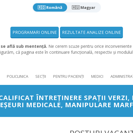
🇷🇴 Română
🇭🇺 Magyar
PROGRAMARI ONLINE
REZULTATE ANALIZE ONLINE
 se află sub mentență.
Ne cerem scuze pentru orice inconveniente 
gurăm, că pagina este în continuare funcțională, respectiv și modulu
POLICLINICA
SECȚII
PENTRU PACIENȚI
MEDICI
ADMINISTRA
ALIFICAT ÎNTREŢINERE SPAŢII VERZI
EŞEURI MEDICALE, MANIPULARE MAR