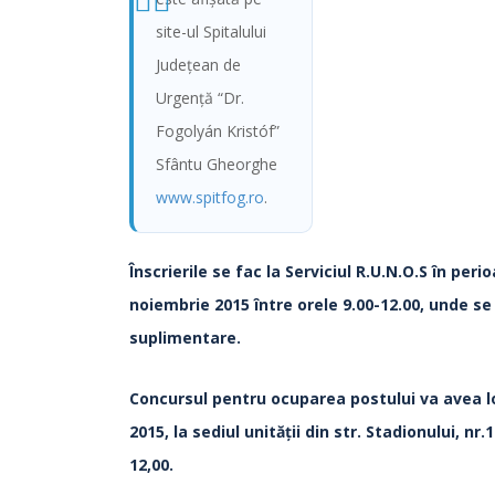
site-ul Spitalului
Judeţean de
Urgenţă “Dr.
Fogolyán Kristóf”
Sfântu Gheorghe
www.spitfog.ro
.
Înscrierile se fac la Serviciul R.U.N.O.S
în peri
noiembrie 2015 între orele 9.00-12.00, unde se 
suplimentare.
Concursul pentru ocuparea postului va avea l
2015, la sediul unităţii din str. Stadionului, nr.
12,00.