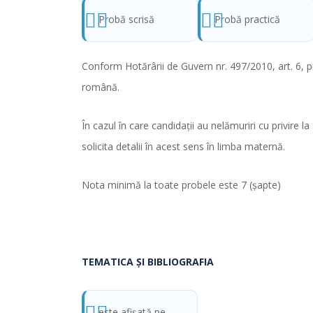
Probă scrisă
Probă practică
Conform Hotărârii de Guvern nr. 497/2010, art. 6, p
română.
În cazul în care candidaţii au nelămuriri cu privire 
solicita detalii în acest sens în limba maternă.
Nota minimă la toate probele este 7 (şapte)
TEMATICA ŞI BIBLIOGRAFIA
este afişată pe