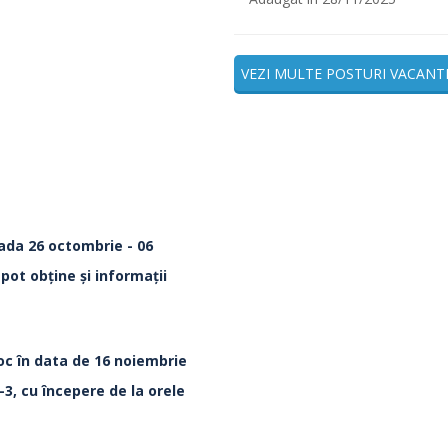
VEZI MULTE POSTURI VACANT
oada 26 octombrie - 06
pot obţine şi informaţii
oc în data de 16 noiembrie
1-3, cu începere de la orele