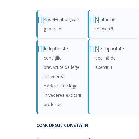
Absolvent al şcolii
Aptitudine
generale
medicală
Îndeplineşte
Are capacitate
condiţiile
deplină de
prevăzute de lege
exerciţiu
în vederea
exvăzute de lege
în vederea excitării
profesiei
CONCURSUL CONSTĂ ÎN