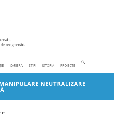
create.
l de programări.
🔍
ȚIE
CARIERĂ
STIRI
ISTORIA
PROIECTE
, MANIPULARE NEUTRALIZARE
FĂ