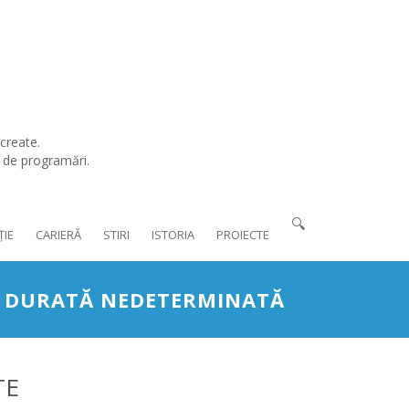
create.
l de programări.
🔍
ȚIE
CARIERĂ
STIRI
ISTORIA
PROIECTE
V - DURATĂ NEDETERMINATĂ
TE