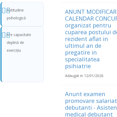
Aptitudine
ANUNT MODIFICAR
CALENDAR CONCU
psihologică
organizat pentru
cuparea postului d
Are capacitate
rezident aflat in
deplină de
ultimul an de
exerciţiu
pregatire in
specialitatea
psihiatrie
Adaugat in 12/01/2026
Anunt examen
promovare salariat
debutanti - Asisten
medical debutant