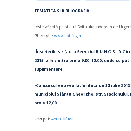
TEMATICA ŞI BIBLIOGRAFIA:
-este afişată pe site-ul Spitalului Judeţean de Urge
Gheorghe
www.spitfog.ro
.
-Înscrierile se fac la Serviciul R.U.N.O.S
–
D.C
.
în
2015, zilnic între orele 9.00-12.00, unde se pot 
suplimentare.
-Concursul va avea loc în data de 30 iulie 2015, 
municipiul Sfântu Gheorghe, str. Stadionului, n
orele 12,00.
Vezi pdf:
Anunt liftier