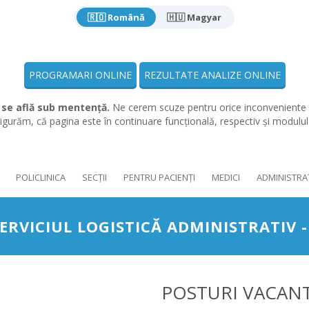
🇷🇴 Română
🇭🇺 Magyar
PROGRAMARI ONLINE
REZULTATE ANALIZE ONLINE
 se află sub mentență.
Ne cerem scuze pentru orice inconveniente 
gurăm, că pagina este în continuare funcțională, respectiv și modulu
POLICLINICA
SECȚII
PENTRU PACIENȚI
MEDICI
ADMINISTRA
 SERVICIUL LOGISTICĂ ADMINISTRATI
POSTURI VACAN