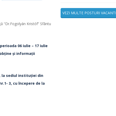
VEZI MULTE POSTURI VACANT
nţă “Dr.Fogolyán Kristóf” Sfântu
 perioada
06 iulie – 17 iulie
obţine şi informaţii
la sediul instituţiei din
r.1- 3, cu începere de la