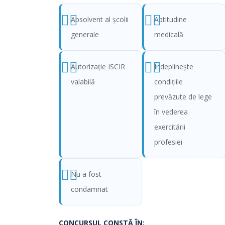
Absolvent al şcolii
Aptitudine
generale
medicală
Autorizație ISCIR
Îndeplineşte
valabilă
condiţiile
prevăzute de lege
în vederea
exercitării
profesiei
Nu a fost
condamnat
CONCURSUL CONSTĂ ÎN: