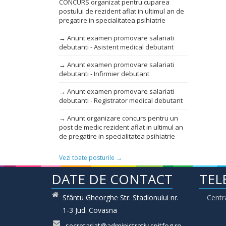
CONCURS organizat pentru cuparea
postului de rezident aflat in ultimul an de
pregatire in specialitatea psihiatrie
→ Anunt examen promovare salariati
debutanti - Asistent medical debutant
→ Anunt examen promovare salariati
debutanti - Infirmier debutant
→ Anunt examen promovare salariati
debutanti - Registrator medical debutant
→ Anunt organizare concurs pentru un
post de medic rezident aflat in ultimul an
de pregatire in specialitatea psihiatrie
Vezi toate posturile →
DATE DE CONTACT
TEL
Sfântu Gheorghe Str. Stadionului nr.
Centr
1-3 Jud. Covasna
secretariat@administrativ.spitfog.ro