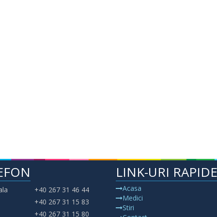
EFON
LINK-URI RAPID
Acasa
ala
+40 267 31 46 44
Medici
+40 267 31 15 83
Stiri
+40 267 31 15 80