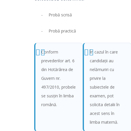
- Probă scrisă
- Probă practică
Conform
În cazul în care
prevederilor art. 6
candidaţii au
din Hotărârea de
nelămuriri cu
Guvern nr.
privire la
497/2010, probele
subiectele de
se susţin în limba
examen, pot
română.
solicita detalii în
acest sens în
limba maternă.