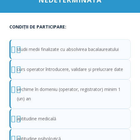
CONDIŢII DE PARTICIPARE:
studii medii finalizate cu absolvirea bacalaureatului
curs operator întroducere, validare şi prelucrare date
vechime în domeniu (operator, registrator) minim 1
(un) an
aptitudine medicală
aptitudine psihologică