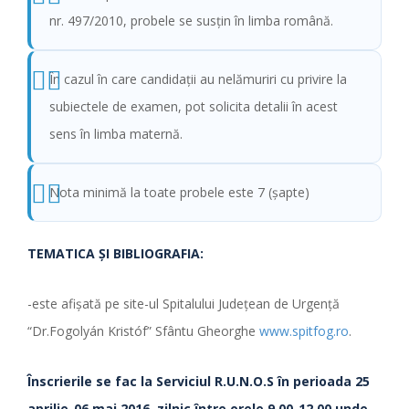
nr. 497/2010, probele se susţin în limba română.
În cazul în care candidaţii au nelămuriri cu privire la
subiectele de examen, pot solicita detalii în acest
sens în limba maternă.
Nota minimă la toate probele este 7 (şapte)
TEMATICA ŞI BIBLIOGRAFIA:
-este afişată pe site-ul Spitalului Judeţean de Urgenţă
“Dr.Fogolyán Kristóf” Sfântu Gheorghe
www.spitfog.ro
.
Înscrierile se fac la Serviciul R.U.N.O.S
în perioada
25
aprilie-06 mai 2016, zilnic între orele 9,00-12,00 unde