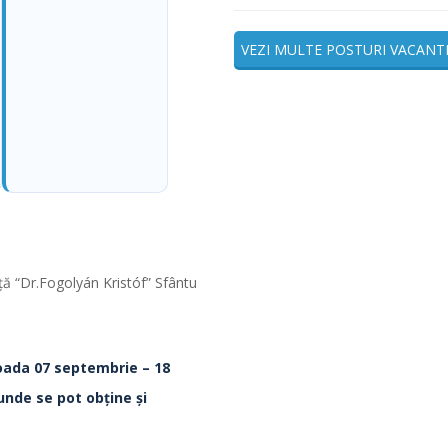
VEZI MULTE POSTURI VACANT
nţă “Dr.Fogolyán Kristóf” Sfântu
ioada
07 septembrie – 18
 unde se pot obţine şi