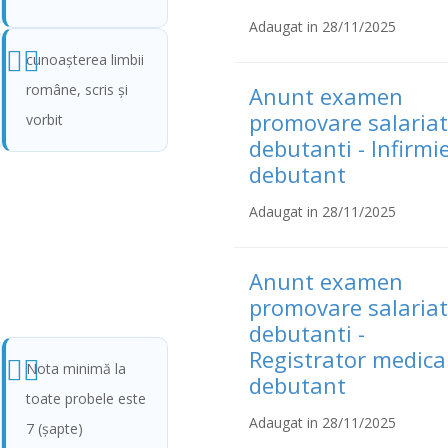
Adaugat in 28/11/2025
cunoaşterea limbii
române, scris şi
Anunt examen
promovare salariat
vorbit
debutanti - Infirmi
debutant
Adaugat in 28/11/2025
Anunt examen
promovare salariat
debutanti -
Registrator medica
Nota minimă la
debutant
toate probele este
Adaugat in 28/11/2025
7 (şapte)