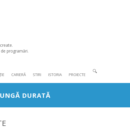
create.
l de programări.
🔍
ȚIE
CARIERĂ
STIRI
ISTORIA
PROIECTE
 LUNGĂ DURATĂ
TE