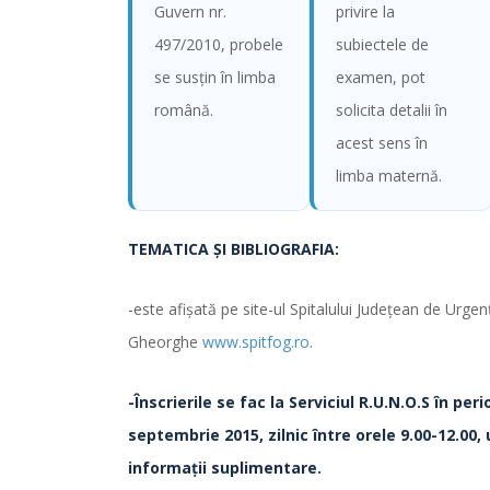
Guvern nr.
privire la
497/2010, probele
subiectele de
se susţin în limba
examen, pot
română.
solicita detalii în
acest sens în
limba maternă.
TEMATICA ŞI BIBLIOGRAFIA:
-este afişată pe site-ul Spitalului Judeţean de Urge
Gheorghe
www.spitfog.ro
.
-Înscrierile se fac la Serviciul R.U.N.O.S
în per
septembrie 2015, zilnic între orele 9.00-12.00,
informaţii suplimentare.