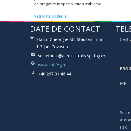
de pregatire in specialitatea psihiatrie
Vezi toate posturile →
DATE DE CONTACT
TEL
Sfântu Gheorghe Str. Stadionului nr.
Centr
1-3 Jud. Covasna
secretariat@administrativ.spitfog.ro
www.spitfog.ro
PROG
+40 267 31 46 44
MR
Secret
Aprov
Fax