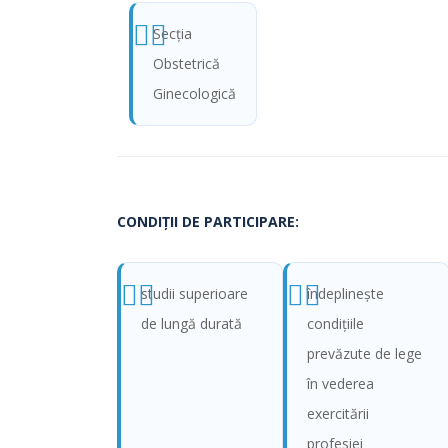
Secţia
Obstetrică
Ginecologică
CONDIŢII DE PARTICIPARE:
studii superioare
îndeplinește
de lungă durată
condițiile
prevăzute de lege
în vederea
exercitării
profesiei