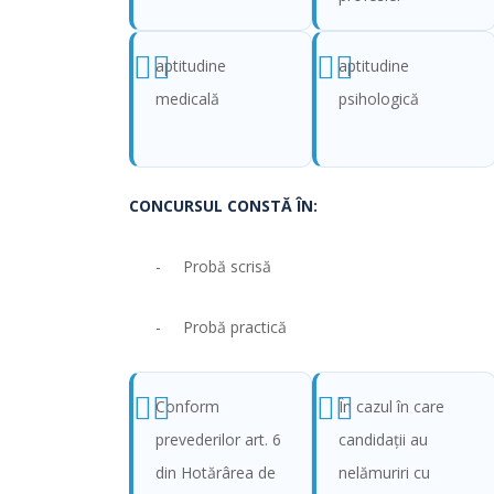
aptitudine
aptitudine
medicală
psihologică
CONCURSUL CONSTĂ ÎN:
- Probă scrisă
- Probă practică
Conform
În cazul în care
prevederilor art. 6
candidaţii au
din Hotărârea de
nelămuriri cu