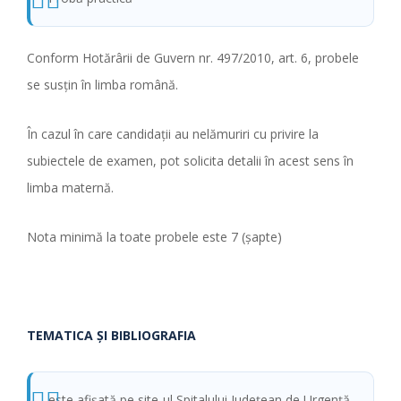
Conform Hotărârii de Guvern nr. 497/2010, art. 6, probele
se susţin în limba română.
În cazul în care candidaţii au nelămuriri cu privire la
subiectele de examen, pot solicita detalii în acest sens în
limba maternă.
Nota minimă la toate probele este 7 (şapte)
TEMATICA ŞI BIBLIOGRAFIA
este afişată pe site-ul Spitalului Judeţean de Urgenţă