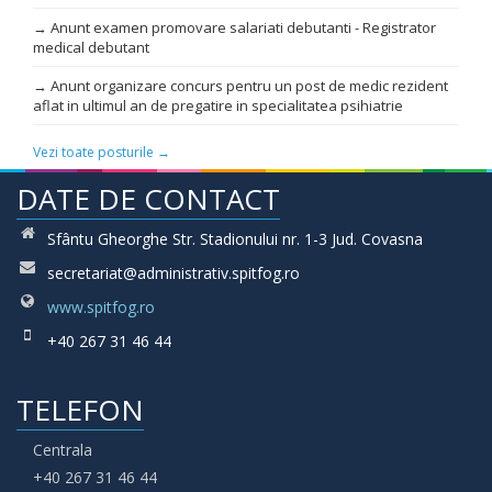
→ Anunt examen promovare salariati debutanti - Registrator
medical debutant
→ Anunt organizare concurs pentru un post de medic rezident
aflat in ultimul an de pregatire in specialitatea psihiatrie
Vezi toate posturile →
DATE DE CONTACT
Sfântu Gheorghe Str. Stadionului nr. 1-3 Jud. Covasna
secretariat@administrativ.spitfog.ro
www.spitfog.ro
+40 267 31 46 44
TELEFON
Centrala
+40 267 31 46 44