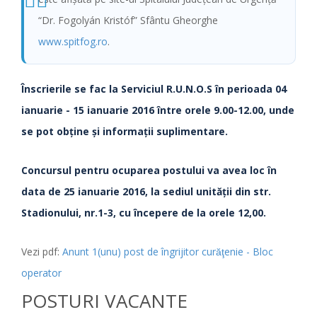
“Dr. Fogolyán Kristóf” Sfântu Gheorghe
www.spitfog.ro
.
Înscrierile se fac la Serviciul R.U.N.O.S
în perioada 04
ianuarie - 15 ianuarie 2016 între orele 9.00-12.00, unde
se pot obţine şi informaţii suplimentare.
Concursul pentru ocuparea postului va avea loc în
data de 25 ianuarie 2016, la sediul unităţii din str.
Stadionului, nr.1-3, cu începere de la orele 12,00.
Vezi pdf:
Anunt 1(unu) post de îngrijitor curăţenie - Bloc
operator
POSTURI VACANTE