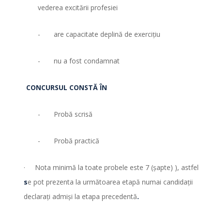
vederea excitării profesiei
- are capacitate deplină de exerciţiu
- nu a fost condamnat
CONCURSUL CONSTĂ ÎN
- Probă scrisă
- Probă practică
· Nota minimă la toate probele este 7 (şapte) ), astfel
s
e pot prezenta la următoarea etapă numai candidaţii
declaraţi admişi la etapa precedentă
.