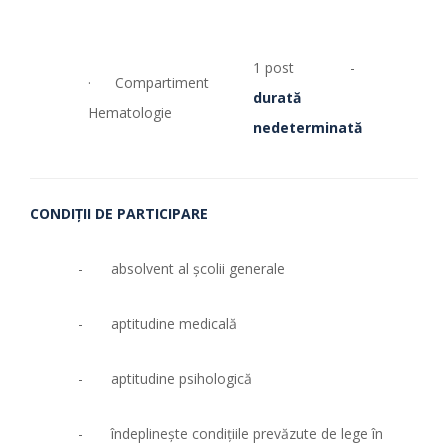
1 post -
· Compartiment
durată
Hematologie
nedeterminată
CONDIŢII DE PARTICIPARE
- absolvent al şcolii generale
- aptitudine medicală
- aptitudine psihologică
- îndeplineşte condiţiile prevăzute de lege în