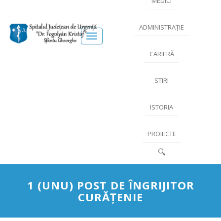
MEDICI
ADMINISTRAȚIE
Meniu
CARIERĂ
STIRI
ISTORIA
PROIECTE
🔍
1 (UNU) POST DE ÎNGRIJITOR
CURĂŢENIE