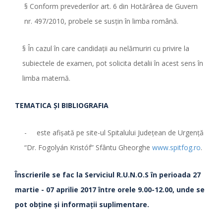
§ Conform prevederilor art. 6 din Hotărârea de Guvern
nr. 497/2010, probele se susţin în limba română.
§ În cazul în care candidaţii au nelămuriri cu privire la
subiectele de examen, pot solicita detalii în acest sens în
limba maternă.
TEMATICA ŞI BIBLIOGRAFIA
- este afişată pe site-ul Spitalului Judeţean de Urgenţă
“Dr. Fogolyán Kristóf” Sfântu Gheorghe
www.spitfog.ro
.
Înscrierile se fac la Serviciul R.U.N.O.S
în perioada 27
martie - 07 aprilie 2017 între orele 9.00-12.00, unde se
pot obţine şi informaţii suplimentare.