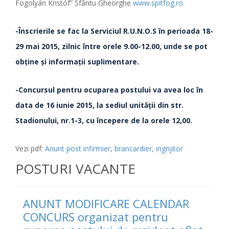
Fogolyán Kristóf” Sfântu Gheorghe
www.spitfog.ro
.
-
Înscrierile se fac la Serviciul R.U.N.O.S
în perioada 18-
29 mai 2015
,
zilnic între orele 9.00-12.00,
unde se pot
obţine şi informaţii suplimentare.
-
Concursul pentru ocuparea postului va avea loc în
data de 16 iunie
2015, la sediul unităţii din str.
Stadionului, nr.1-3, cu începere de la orele 12,00.
Vezi pdf:
Anunt post infirmier, brancardier, ingrijitor
POSTURI VACANTE
ANUNT MODIFICARE CALENDAR
CONCURS organizat pentru