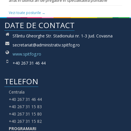
aflat in ultimul an de pregatire in specialitatea psihiatrie
Vezi toate posturile →
DATE DE CONTACT
Sfântu Gheorghe Str. Stadionului nr. 1-3 Jud. Covasna
secretariat@administrativ.spitfog.ro
www.spitfog.ro
+40 267 31 46 44
TELEFON
Centrala
+40 267 31 46 44
+40 267 31 15 83
+40 267 31 15 80
+40 267 31 15 82
PROGRAMARI