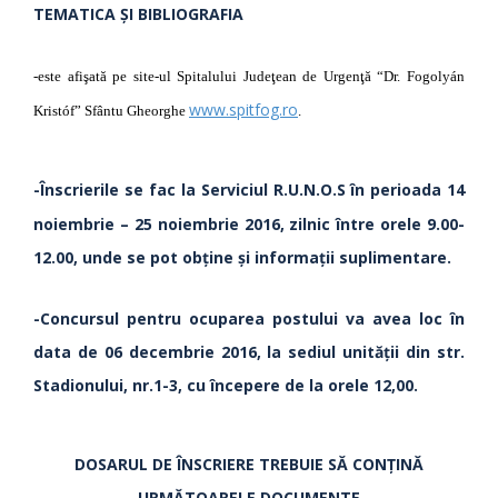
TEMATICA ŞI BIBLIOGRAFIA
-este afişată pe site-ul Spitalului Judeţean de Urgenţă “Dr. Fogolyán
www.spitfog.ro
Kristóf” Sfântu Gheorghe
.
-Înscrierile se fac la Serviciul R.U.N.O.S
în perioada 14
noiembrie – 25 noiembrie 2016, zilnic între orele 9.00-
12.00, unde se pot obţine şi informaţii suplimentare.
-Concursul pentru ocuparea postului va avea loc în
data de 06 decembrie 2016, la sediul unităţii din str.
Stadionului, nr.1-3, cu începere de la orele 12,00.
DOSARUL DE ÎNSCRIERE TREBUIE SĂ CONŢINĂ
URMĂTOARELE DOCUMENTE