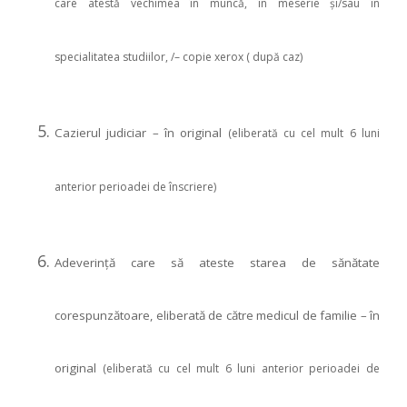
care atestă vechimea în muncă, în meserie şi/sau în
specialitatea studiilor, /– copie xerox ( după caz)
Cazierul judiciar – în original
(eliberată cu cel mult 6 luni
anterior perioadei de înscriere)
Adeverinţă care să ateste starea de sănătate
corespunzătoare, eliberată de către medicul de familie – în
original
(eliberată cu cel mult 6 luni anterior perioadei de