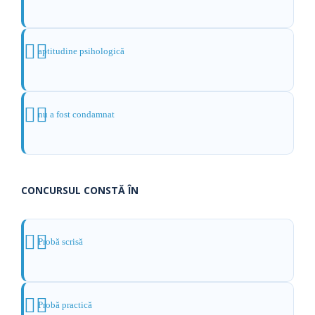
aptitudine psihologică
nu a fost condamnat
CONCURSUL CONSTĂ ÎN
Probă scrisă
Probă practică