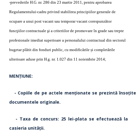
-prevederile H.G. nr. 286 din 23 martie 2011, pentru aprobarea
Regulamentului-cadru privind stabilirea principiilor generale de
ocupare a unui post vacant sau temporar vacant corespunzător
funcţiilor contractuale şi a criteriilor de promovare în grade sau trepte
profesionale imediat superioare a personalului contractual din sectorul
bugetar plătit din fonduri public, cu modificările și completările
ulterioare aduse prin H.g. nr. 1.027 din 11 noiembrie 2014;
MENŢIUNE:
- Copiile de pe actele menţionate se prezintă însoţite
documentele originale.
- Taxa de concurs: 25 lei-plata se efectuează la
casieria unităţii.