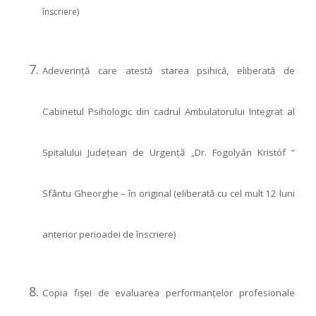
înscriere)
Adeverinţă care atestă starea psihică, eliberată de
Cabinetul Psihologic din cadrul Ambulatorului Integrat al
Spitalului Judeţean de Urgenţă „Dr. Fogolyán Kristóf “
Sfântu Gheorghe – în original (eliberată cu cel mult 12 luni
anterior perioadei de înscriere)
Copia fişei de evaluarea performanţelor profesionale