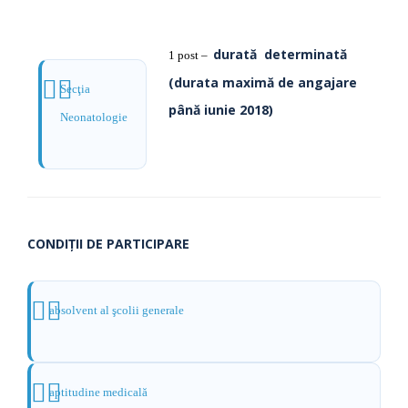
durată determinată
1 post –
(durata maximă de angajare
Secţia
până iunie 2018)
Neonatologie
CONDIŢII DE PARTICIPARE
absolvent al şcolii generale
aptitudine medicală