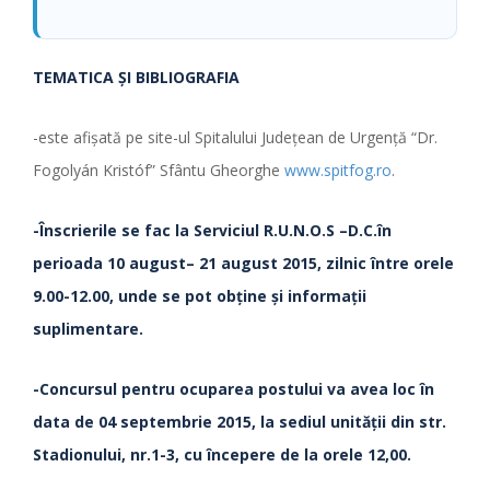
TEMATICA ŞI BIBLIOGRAFIA
-este afişată pe site-ul Spitalului Judeţean de Urgenţă “Dr.
Fogolyán Kristóf” Sfântu Gheorghe
www.spitfog.ro
.
-Înscrierile se fac la Serviciul R.U.N.O.S
–D.C.în
perioada 10 august– 21 august 2015, zilnic între orele
9.00-12.00, unde se pot obţine şi informaţii
suplimentare.
-Concursul pentru ocuparea postului va avea loc în
data de 04 septembrie 2015, la sediul unităţii din str.
Stadionului, nr.1-3, cu începere de la orele 12,00.