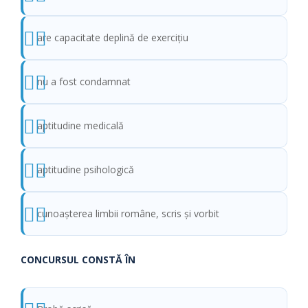
are capacitate deplină de exerciţiu
nu a fost condamnat
aptitudine medicală
aptitudine psihologică
cunoaşterea limbii române, scris şi vorbit
CONCURSUL CONSTĂ ÎN