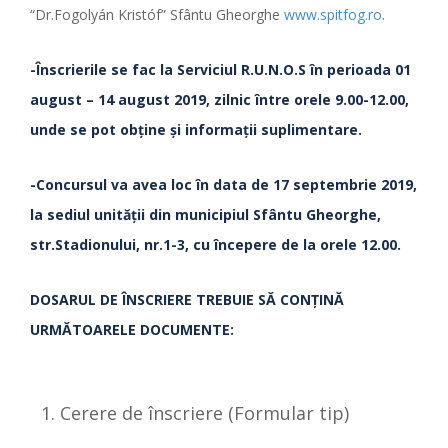
“Dr.Fogolyán Kristóf” Sfântu Gheorghe
www.spitfog.ro
.
-Înscrierile se fac la Serviciul R.U.N.O.S
în perioada
01
august – 14 august 2019, zilnic între orele 9.00-12.00,
unde se pot obţine şi informaţii suplimentare.
-Concursul va avea loc în data de 17 septembrie 2019,
la sediul unităţii din municipiul Sfântu Gheorghe,
str.Stadionului, nr.1-3, cu începere de la orele 12.00.
DOSARUL DE ÎNSCRIERE TREBUIE SĂ CONŢINĂ
URMĂTOARELE DOCUMENTE:
Cerere de înscriere (Formular tip)