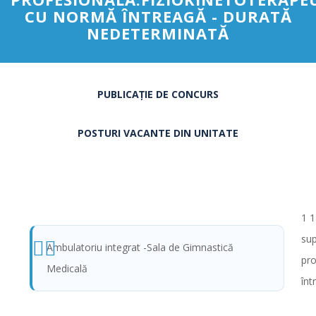
CU NORMĂ ÎNTREAGĂ - DURATĂ
NEDETERMINATĂ
PUBLICAȚIE DE CONCURS
POSTURI VACANTE DIN UNITATE
1 1
sup
Ambulatoriu integrat -Sala de Gimnastică
pro
Medicală
înt